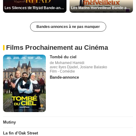
Les Silences de Riyad Bande-annonce VO STFR
Les Matins merveilleux Bande-annonce VF
Bandes-annonces à ne pas manquer
Films Prochainement au Cinéma
Tombé du ciel
de Mohamed Hamidi
avec Ilyes Djadel, Josiane Balasko
Film - Comédie
Bande-annonce
Mutiny
La fin d’Oak Street