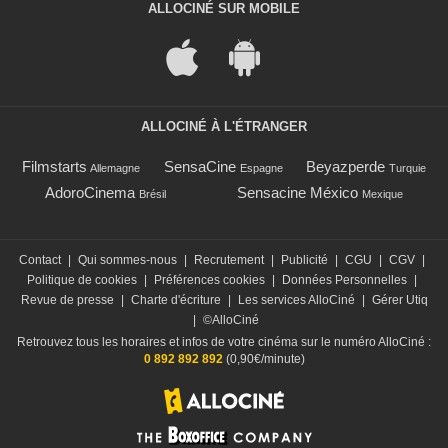
ALLOCINÉ SUR MOBILE
ALLOCINÉ À L'ÉTRANGER
Filmstarts
SensaCine
Beyazperde
Allemagne
Espagne
Turquie
AdoroCinema
Sensacine México
Brésil
Mexique
Contact
|
Qui sommes-nous
|
Recrutement
|
Publicité
|
CGU
|
CGV
|
Politique de cookies
|
Préférences cookies
|
Données Personnelles
|
Revue de presse
|
Charte d'écriture
|
Les services AlloCiné
|
Gérer Utiq
|
©AlloCiné
Retrouvez tous les horaires et infos de votre cinéma sur le numéro AlloCiné :
0 892 892 892
(0,90€/minute)