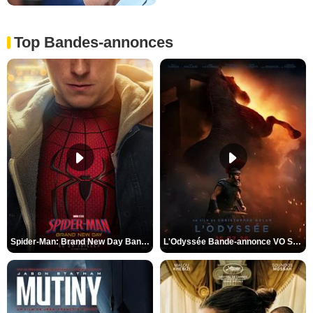
Top Bandes-annonces
Spider-Man: Brand New Day Bande-annonce VO STFR
L'Odyssée Bande-annonce VO STFR