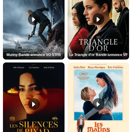
Mutiny Bande-annonce VO STFR
Le Triangle d'or Bande-annonce VF