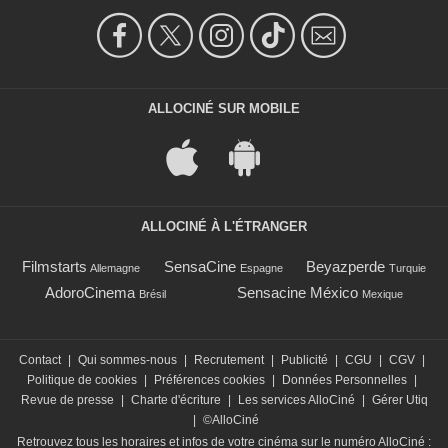
ALLOCINÉ SUR MOBILE
ALLOCINÉ À L'ÉTRANGER
Filmstarts
SensaCine
Beyazperde
Allemagne
Espagne
Turquie
AdoroCinema
Sensacine México
Brésil
Mexique
Contact
|
Qui sommes-nous
|
Recrutement
|
Publicité
|
CGU
|
CGV
|
Politique de cookies
|
Préférences cookies
|
Données Personnelles
|
Revue de presse
|
Charte d'écriture
|
Les services AlloCiné
|
Gérer Utiq
|
©AlloCiné
Retrouvez tous les horaires et infos de votre cinéma sur le numéro AlloCiné :