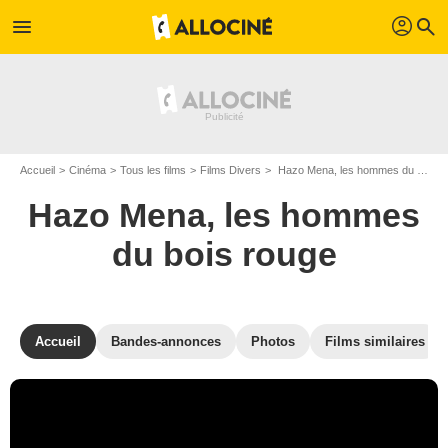
profil
menu
search
Accueil
Cinéma
Tous les films
Films Divers
Hazo Mena, les hommes du bois rouge de Federico Varrasso
Hazo Mena, les hommes
du bois rouge
Accueil
Bandes-annonces
Photos
Films similaires