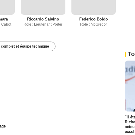
mara
Riccardo Salvino
Federico Boido
e Cabot
Rôle : Lieutenant Porter
Rôle : McGregor
 complet et équipe technique
To
"Il é
Richa
age
acteu
excel