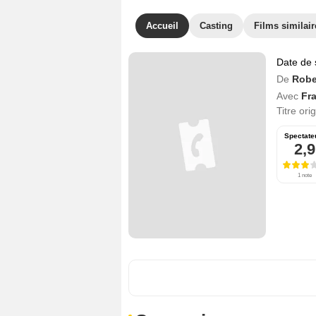
Accueil
Casting
Films similair
Date de 
De
Robe
Avec
Fr
Titre ori
Spectate
2,9
1 note