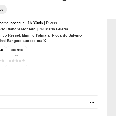
es
sortie inconnue
|
1h 30min
|
Divers
rto Bianchi Montero
Par
Mario Guerra
|
anco Ressel
,
Mimmo Palmara
,
Riccardo Salvino
ginal
Rangers attacco ora X
urs
Mes amis
--