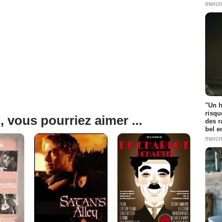
mercr
"Un h
risqu
, vous pourriez aimer ...
des r
bel 
mercr