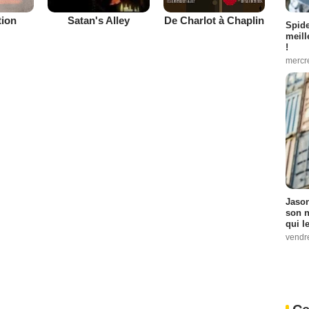
tion
De Charlot à Chaplin
Satan's Alley
Spid
meill
!
mercr
Jason
son n
qui le
vendre