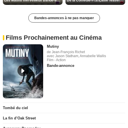
Les Matins merveilleux Bande-annonce VF
De la Comédie-Française Teaser VF
Bandes-annonces à ne pas manquer
Films Prochainement au Cinéma
Mutiny
de Jean-François Richet
avec Jason Statham, Annabelle Wallis
Film - Action
Bande-annonce
Tombé du ciel
La fin d’Oak Street