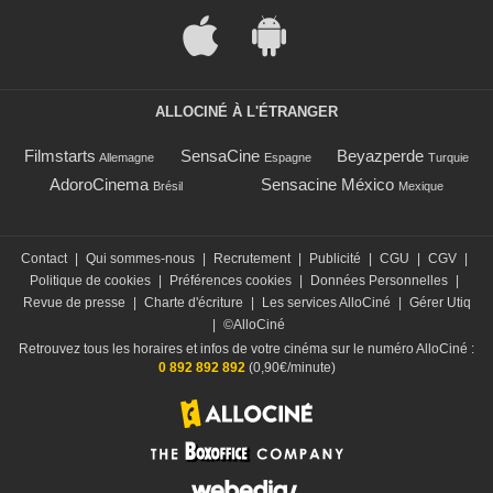
ALLOCINÉ À L'ÉTRANGER
Filmstarts
SensaCine
Beyazperde
Allemagne
Espagne
Turquie
AdoroCinema
Sensacine México
Brésil
Mexique
Contact
|
Qui sommes-nous
|
Recrutement
|
Publicité
|
CGU
|
CGV
|
Politique de cookies
|
Préférences cookies
|
Données Personnelles
|
Revue de presse
|
Charte d'écriture
|
Les services AlloCiné
|
Gérer Utiq
|
©AlloCiné
Retrouvez tous les horaires et infos de votre cinéma sur le numéro AlloCiné :
0 892 892 892
(0,90€/minute)