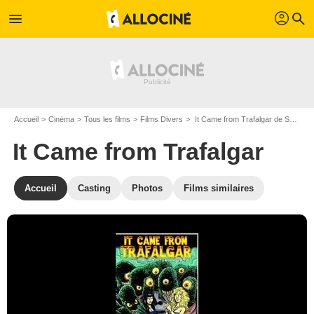
profil
menu
search
Accueil
Cinéma
Tous les films
Films Divers
It Came from Trafalgar de Salomon Mortamur
It Came from Trafalgar
Accueil
Casting
Photos
Films similaires