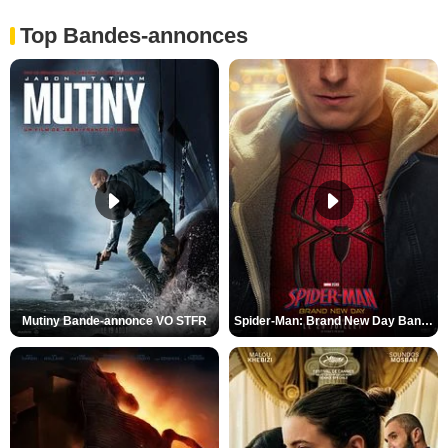
Top Bandes-annonces
Mutiny Bande-annonce VO STFR
Spider-Man: Brand New Day Bande-annonce VO STFR