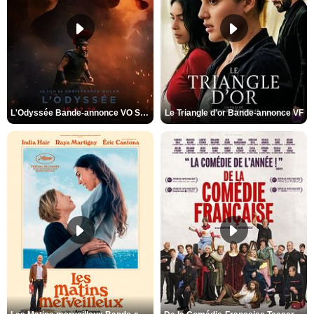
L'Odyssée Bande-annonce VO STFR
Le Triangle d'or Bande-annonce VF