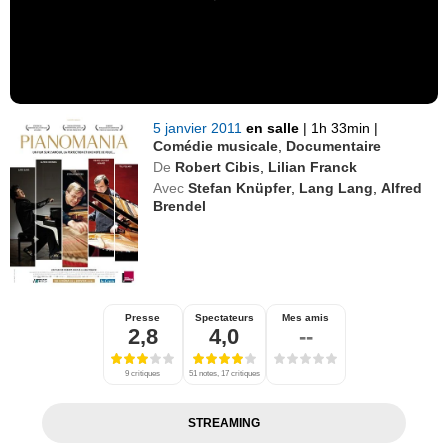
5 janvier 2011
en salle
|
1h 33min
|
Comédie musicale
,
Documentaire
De
Robert Cibis
,
Lilian Franck
Avec
Stefan Knüpfer
,
Lang Lang
,
Alfred
Brendel
Presse
Spectateurs
Mes amis
2,8
4,0
--
9 critiques
51 notes, 17 critiques
STREAMING