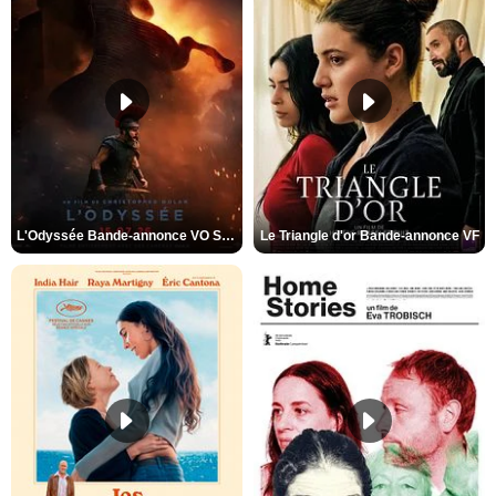
L'Odyssée Bande-annonce VO STFR
Le Triangle d'or Bande-annonce VF