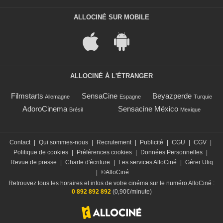
ALLOCINÉ SUR MOBILE
ALLOCINÉ À L'ÉTRANGER
Filmstarts
SensaCine
Beyazperde
Allemagne
Espagne
Turquie
AdoroCinema
Sensacine México
Brésil
Mexique
Contact
|
Qui sommes-nous
|
Recrutement
|
Publicité
|
CGU
|
CGV
|
Politique de cookies
|
Préférences cookies
|
Données Personnelles
|
Revue de presse
|
Charte d'écriture
|
Les services AlloCiné
|
Gérer Utiq
|
©AlloCiné
Retrouvez tous les horaires et infos de votre cinéma sur le numéro AlloCiné :
0 892 892 892
(0,90€/minute)