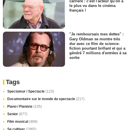
carrière : c'est l'acteur qu'on a
le plus vu dans le cinéma
français !
"Je remboursais mes dettes" :
Gary Oldman se montre très
dur avec ce film de science-
fiction pourtant brillant et qui a
généré 7 millions d'entrées à sa
sortie
Tags
Spectateur / Spectacle
(123)
Documentaire sur le monde du spectacle
(217)
Piano / Pianiste
(135)
Senior
(877)
Film musical
(469)
Se cultiver
(1965)