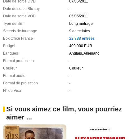
Date de sortie DVD
07/06/2011
Date de sortie Blu-ray
-
Date de sortie VOD
05/05/2011
Type de film
Long métrage
Secrets de tournage
9 anecdotes
Box Office France
22 988 entrées
Budget
400 000 EUR
Langues
Anglais, Allemand
Format production
-
Couleur
Couleur
Format audio
-
Format de projection
-
N° de Visa
-
Si vous aimez ce film, vous pourriez
aimer ...