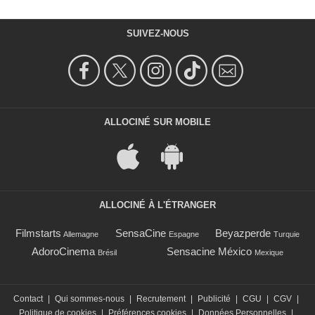
SUIVEZ-NOUS
ALLOCINÉ SUR MOBILE
ALLOCINÉ À L'ÉTRANGER
Filmstarts
SensaCine
Beyazperde
Allemagne
Espagne
Turquie
AdoroCinema
Sensacine México
Brésil
Mexique
Contact
|
Qui sommes-nous
|
Recrutement
|
Publicité
|
CGU
|
CGV
|
Politique de cookies
|
Préférences cookies
|
Données Personnelles
|