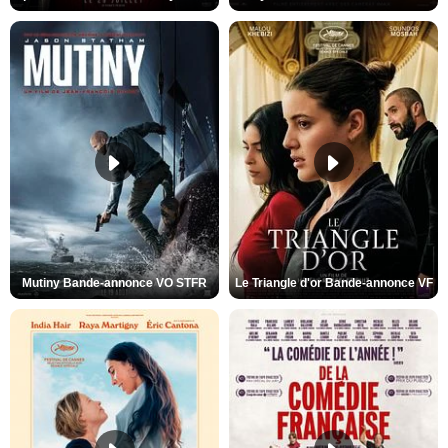
Mutiny Bande-annonce VO STFR
Le Triangle d'or Bande-annonce VF