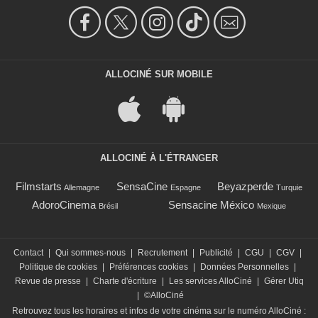
ALLOCINÉ SUR MOBILE
ALLOCINÉ À L'ÉTRANGER
Filmstarts
SensaCine
Beyazperde
Allemagne
Espagne
Turquie
AdoroCinema
Sensacine México
Brésil
Mexique
Contact
|
Qui sommes-nous
|
Recrutement
|
Publicité
|
CGU
|
CGV
|
Politique de cookies
|
Préférences cookies
|
Données Personnelles
|
Revue de presse
|
Charte d'écriture
|
Les services AlloCiné
|
Gérer Utiq
|
©AlloCiné
Retrouvez tous les horaires et infos de votre cinéma sur le numéro AlloCiné :