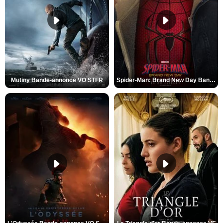
Mutiny Bande-annonce VO STFR
Spider-Man: Brand New Day Bande-annonce VO STFR