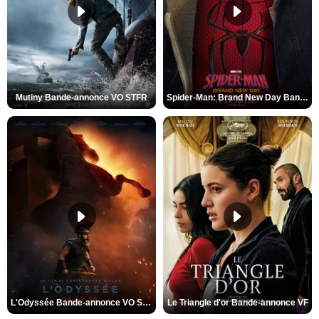
Mutiny Bande-annonce VO STFR
Spider-Man: Brand New Day Bande-annonce VO STFR
L'Odyssée Bande-annonce VO STFR
Le Triangle d'or Bande-annonce VF