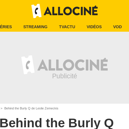
ÉRIES
STREAMING
TVACTU
VIDÉOS
VOD
Behind the Burly Q de Leslie Zemeckis
Behind the Burly Q