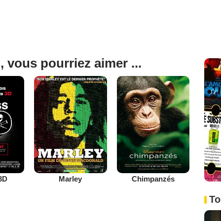
, vous pourriez aimer ...
3D
Marley
Chimpanzés
To