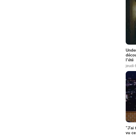
Under
décou
l’été
jeudi 
"J'ai
vu ce