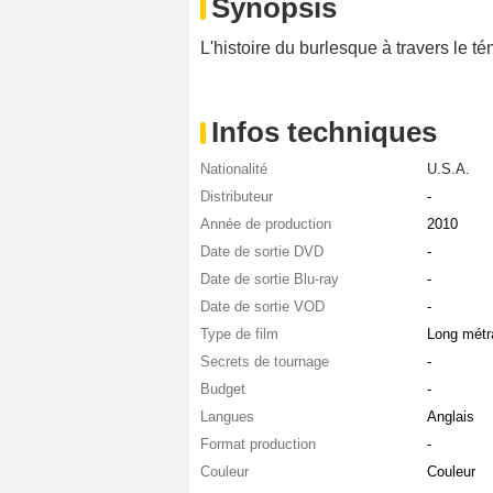
Synopsis
L'histoire du burlesque à travers le 
Infos techniques
Nationalité
U.S.A.
Distributeur
-
Année de production
2010
Date de sortie DVD
-
Date de sortie Blu-ray
-
Date de sortie VOD
-
Type de film
Long métr
Secrets de tournage
-
Budget
-
Langues
Anglais
Format production
-
Couleur
Couleur