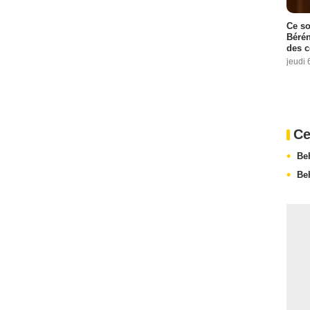
Ce so
Bérén
des 
jeudi 
Ce
Be
Be