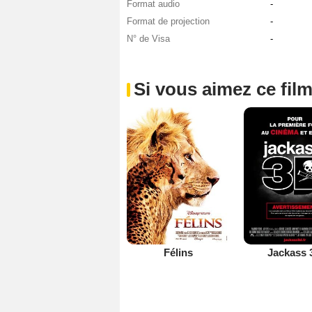
Format audio
-
Format de projection
-
N° de Visa
-
Si vous aimez ce film
Félins
Jackass 