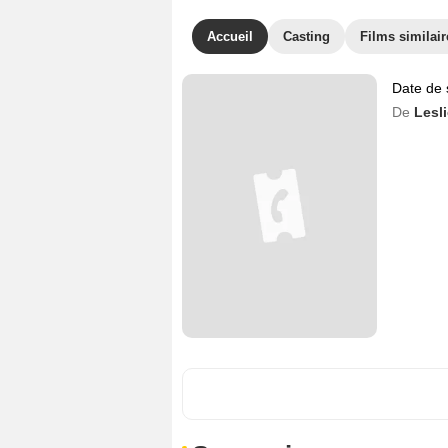
Accueil
Casting
Films similair
Date de 
De
Lesl