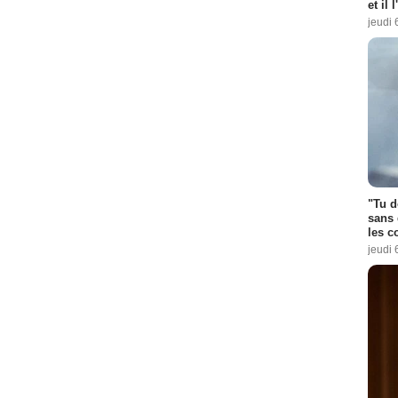
et il 
jeudi 
"Tu d
sans 
les c
jeudi 