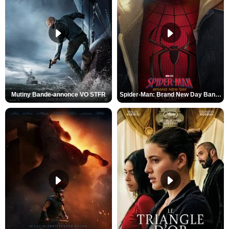
Mutiny Bande-annonce VO STFR
Spider-Man: Brand New Day Bande-annonce VO STFR