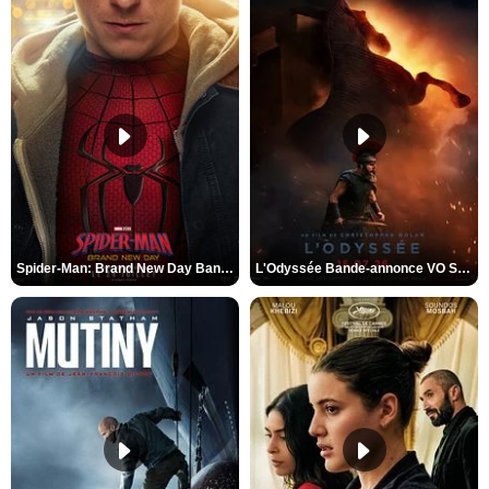
Spider-Man: Brand New Day Bande-annonce VO STFR
L'Odyssée Bande-annonce VO STFR