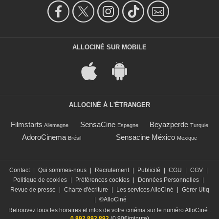
ALLOCINÉ SUR MOBILE
ALLOCINÉ À L'ÉTRANGER
Filmstarts
SensaCine
Beyazperde
Allemagne
Espagne
Turquie
AdoroCinema
Sensacine México
Brésil
Mexique
Contact
|
Qui sommes-nous
|
Recrutement
|
Publicité
|
CGU
|
CGV
|
Politique de cookies
|
Préférences cookies
|
Données Personnelles
|
Revue de presse
|
Charte d'écriture
|
Les services AlloCiné
|
Gérer Utiq
|
©AlloCiné
Retrouvez tous les horaires et infos de votre cinéma sur le numéro AlloCiné :
0 892 892 892
(0,90€/minute)