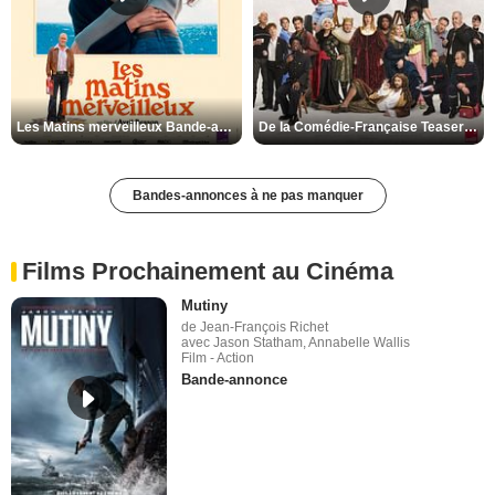
Les Matins merveilleux Bande-annonce VF
De la Comédie-Française Teaser VF
Bandes-annonces à ne pas manquer
Films Prochainement au Cinéma
Mutiny
de Jean-François Richet
avec Jason Statham, Annabelle Wallis
Film - Action
Bande-annonce