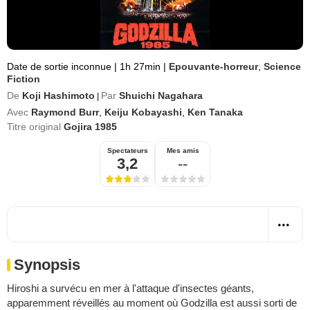
Date de sortie inconnue
|
1h 27min
|
Epouvante-horreur
,
Science
Fiction
De
Koji Hashimoto
Par
Shuichi Nagahara
|
Avec
Raymond Burr
,
Keiju Kobayashi
,
Ken Tanaka
Titre original
Gojira 1985
Spectateurs
Mes amis
3,2
--
Synopsis
Hiroshi a survécu en mer à l'attaque d'insectes géants,
apparemment réveillés au moment où Godzilla est aussi sorti de