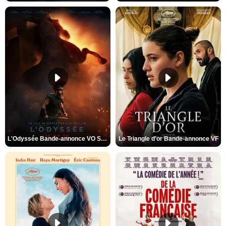
L'Odyssée Bande-annonce VO STFR
Le Triangle d'or Bande-annonce VF