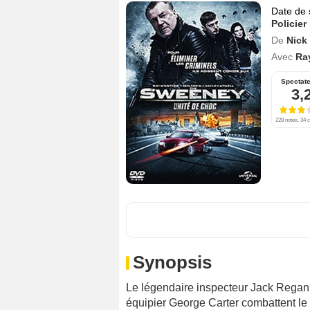
Date de 
Policier
De
Nick
Avec
Ra
Spectat
3,
228 notes, 34 c
Synopsis
Le légendaire inspecteur Jack Regan
équipier George Carter combattent le 