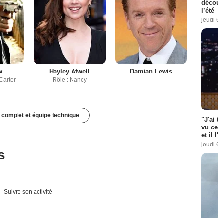
décou
l’été
jeudi 
w
Hayley Atwell
Damian Lewis
Carter
Rôle : Nancy
 complet et équipe technique
"J'ai
vu ce
et il 
jeudi 
s
Suivre son activité