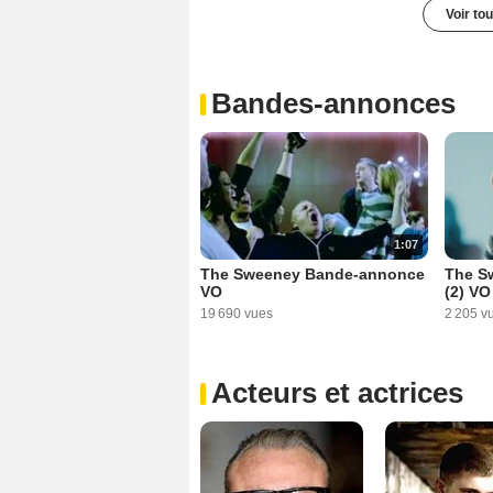
Voir to
Bandes-annonces
1:07
The Sweeney Bande-annonce
The S
VO
(2) VO
19 690 vues
2 205 v
Acteurs et actrices