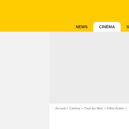
NEWS
CINÉMA
S
Accueil
Cinéma
Tous les films
Films Action