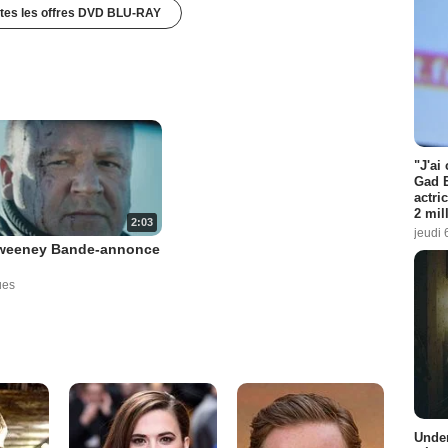
utes les offres DVD BLU-RAY
"J'ai
Gad E
actri
2 mil
2:03
jeudi 
weeney Bande-annonce
ues
Under