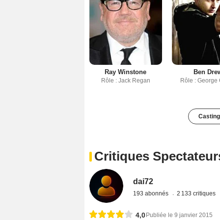
Ray Winstone
Ben Dre
Rôle : Jack Regan
Rôle : George 
Casting
Critiques Spectateur
dai72
193 abonnés
2 133 critiques
4,0
Publiée le 9 janvier 2015