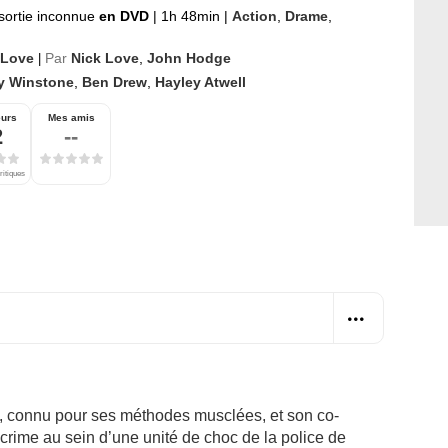
sortie inconnue
en DVD
|
1h 48min
|
Action
,
Drame
,
 Love
Par
Nick Love
,
John Hodge
|
y Winstone
,
Ben Drew
,
Hayley Atwell
eurs
Mes amis
2
--
ritiques
, connu pour ses méthodes musclées, et son co-
crime au sein d’une unité de choc de la police de