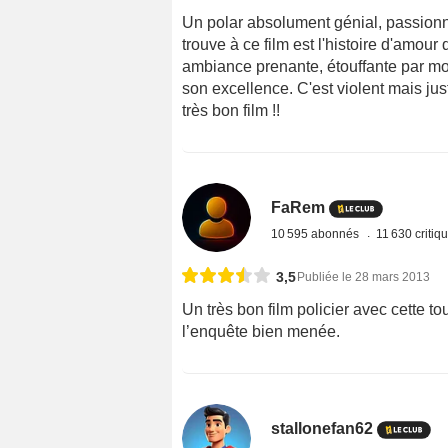
Un polar absolument génial, passionnan
trouve à ce film est l'histoire d'amou
ambiance prenante, étouffante par mom
son excellence. C'est violent mais just
très bon film !!
FaRem
10 595 abonnés
11 630 critiq
3,5
Publiée le 28 mars 2013
Un très bon film policier avec cette t
l’enquête bien menée.
stallonefan62