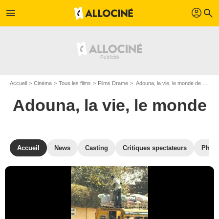
profil
menu
search
Accueil
Cinéma
Tous les films
Films Drame
Adouna, la vie, le monde de Olivier Langlois
Adouna, la vie, le monde
Accueil
News
Casting
Critiques spectateurs
Phot