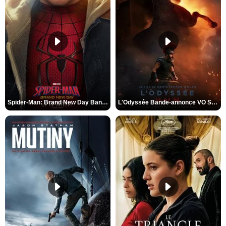
Spider-Man: Brand New Day Bande-annonce VO STFR
L'Odyssée Bande-annonce VO STFR