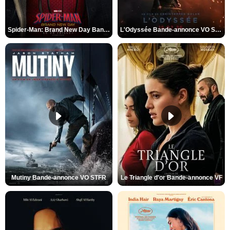
Spider-Man: Brand New Day Bande-annonce VO STFR
L'Odyssée Bande-annonce VO STFR
Mutiny Bande-annonce VO STFR
Le Triangle d'or Bande-annonce VF