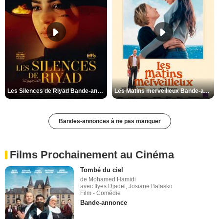
Les Silences de Riyad Bande-annonce VO STFR
Les Matins merveilleux Bande-annonce VF
Bandes-annonces à ne pas manquer
Films Prochainement au Cinéma
Tombé du ciel
de Mohamed Hamidi
avec Ilyes Djadel, Josiane Balasko
Film - Comédie
Bande-annonce