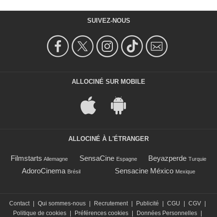
SUIVEZ-NOUS
ALLOCINÉ SUR MOBILE
ALLOCINÉ À L'ÉTRANGER
Filmstarts
SensaCine
Beyazperde
Allemagne
Espagne
Turquie
AdoroCinema
Sensacine México
Brésil
Mexique
Contact
|
Qui sommes-nous
|
Recrutement
|
Publicité
|
CGU
|
CGV
|
Politique de cookies
|
Préférences cookies
|
Données Personnelles
|