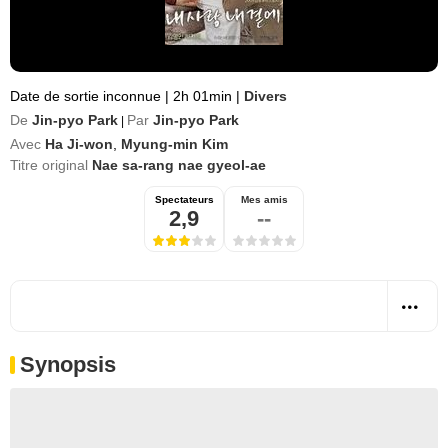
Date de sortie inconnue
|
2h 01min
|
Divers
De
Jin-pyo Park
Par
Jin-pyo Park
|
Avec
Ha Ji-won
,
Myung-min Kim
Titre original
Nae sa-rang nae gyeol-ae
Spectateurs
Mes amis
2,9
--
Synopsis