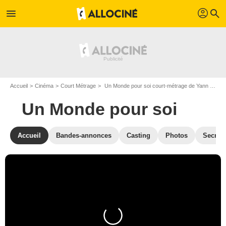
profil
menu
search
Accueil
Cinéma
Court Métrage
Un Monde pour soi court-métrage de Yann Sinic
Un Monde pour soi
Accueil
Bandes-annonces
Casting
Photos
Secrets