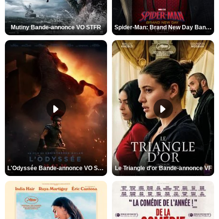
Mutiny Bande-annonce VO STFR
Spider-Man: Brand New Day Bande-annonce VO STFR
L'Odyssée Bande-annonce VO STFR
Le Triangle d'or Bande-annonce VF