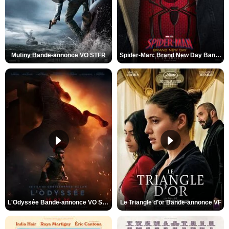
Mutiny Bande-annonce VO STFR
Spider-Man: Brand New Day Bande-annonce VO STFR
L'Odyssée Bande-annonce VO STFR
Le Triangle d'or Bande-annonce VF