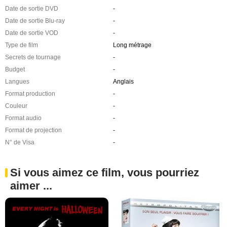
Date de sortie DVD
-
Date de sortie Blu-ray
-
Date de sortie VOD
-
Type de film
Long métrage
Secrets de tournage
-
Budget
-
Langues
Anglais
Format production
-
Couleur
-
Format audio
-
Format de projection
-
N° de Visa
-
Si vous aimez ce film, vous pourriez
aimer ...