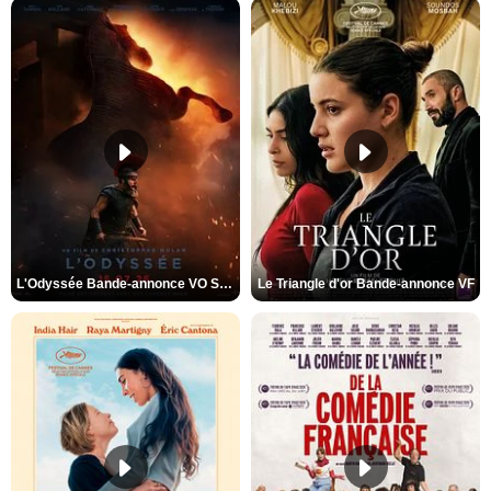
L'Odyssée Bande-annonce VO STFR
Le Triangle d'or Bande-annonce VF