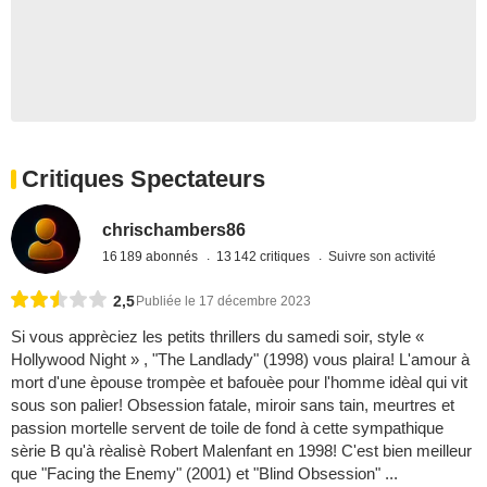
Critiques Spectateurs
chrischambers86
16 189 abonnés
13 142 critiques
Suivre son activité
2,5
Publiée le 17 décembre 2023
Si vous apprèciez les petits thrillers du samedi soir, style «
Hollywood Night » , "The Landlady" (1998) vous plaira! L'amour à
mort d'une èpouse trompèe et bafouèe pour l'homme idèal qui vit
sous son palier! Obsession fatale, miroir sans tain, meurtres et
passion mortelle servent de toile de fond à cette sympathique
sèrie B qu'à rèalisè Robert Malenfant en 1998! C'est bien meilleur
que "Facing the Enemy" (2001) et "Blind Obsession" ...