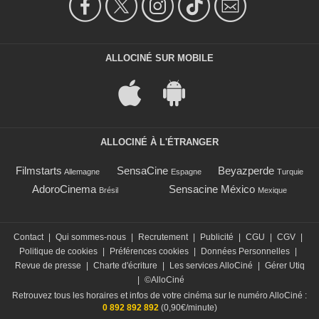
ALLOCINÉ SUR MOBILE
ALLOCINÉ À L'ÉTRANGER
Filmstarts
SensaCine
Beyazperde
Allemagne
Espagne
Turquie
AdoroCinema
Sensacine México
Brésil
Mexique
Contact
|
Qui sommes-nous
|
Recrutement
|
Publicité
|
CGU
|
CGV
|
Politique de cookies
|
Préférences cookies
|
Données Personnelles
|
Revue de presse
|
Charte d'écriture
|
Les services AlloCiné
|
Gérer Utiq
|
©AlloCiné
Retrouvez tous les horaires et infos de votre cinéma sur le numéro AlloCiné :
0 892 892 892
(0,90€/minute)