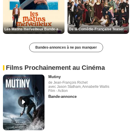
Les Matins merveilleux Bande-annonce VF
De la Comédie-Française Teaser VF
Bandes-annonces à ne pas manquer
Films Prochainement au Cinéma
Mutiny
de Jean-François Richet
avec Jason Statham, Annabelle Wallis
Film - Action
Bande-annonce