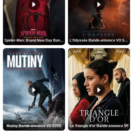
Spider-Man: Brand New Day Bande-annonce VO STFR
L'Odyssée Bande-annonce VO STFR
Mutiny Bande-annonce VO STFR
Le Triangle d'or Bande-annonce VF