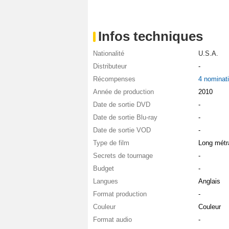
Infos techniques
Nationalité
U.S.A.
Distributeur
-
Récompenses
4 nominat
Année de production
2010
Date de sortie DVD
-
Date de sortie Blu-ray
-
Date de sortie VOD
-
Type de film
Long métr
Secrets de tournage
-
Budget
-
Langues
Anglais
Format production
-
Couleur
Couleur
Format audio
-