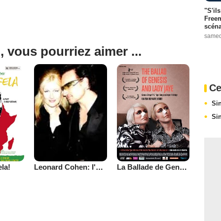
"S'il
Freem
scéna
samed
, vous pourriez aimer ...
Ce
Si
Si
la!
La Ballade de Genesis et Lady Jaye
Leonard Cohen: I'm Your Man