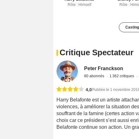
Rôle : Himself
Rôle : Hims
Casting
Critique Spectateur
Peter Franckson
80 abonnés
1 362 critiques
4,0
Publiée le 1 novembre 201
Harry Belafonte est un artiste attacha
violences, à améliorer la situation de
souffrant de la famine (certes action v
choix car ce président s’est aussi enr
Belafonte continue son action. Un gr