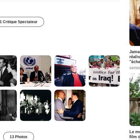
1 Critique Spectateur
Jamai
réali
"éche
samed
Le me
film 
13 Photos