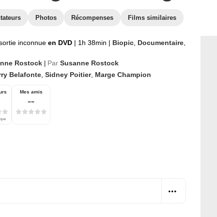
tateurs
Photos
Récompenses
Films similaires
sortie inconnue
en DVD
|
1h 38min
|
Biopic
,
Documentaire
,
nne Rostock
Par
Susanne Rostock
|
rry Belafonte
,
Sidney Poitier
,
Marge Champion
urs
Mes amis
--
ique