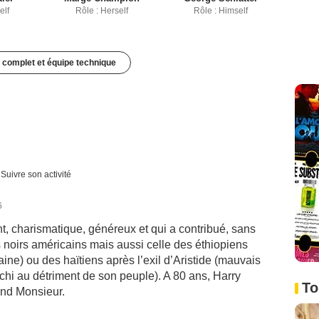
elf
Rôle : Herself
Rôle : Himself
 complet et équipe technique
Suivre son activité
6
nt, charismatique, généreux et qui a contribué, sans
s noirs américains mais aussi celle des éthiopiens
aine) ou des haïtiens après l’exil d’Aristide (mauvais
ichi au détriment de son peuple). A 80 ans, Harry
To
and Monsieur.