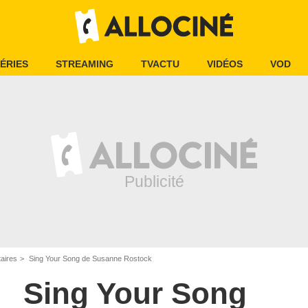
ÉRIES
STREAMING
TVACTU
VIDÉOS
VOD
aires
Sing Your Song de Susanne Rostock
Sing Your Song