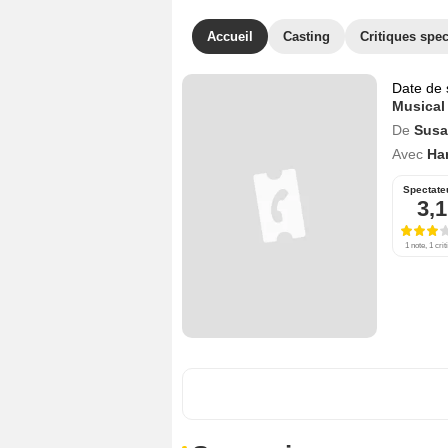
Accueil
Casting
Critiques spec
Date de 
Musical
De
Susa
Avec
Ha
Spectate
3,1
1 note, 1 crit