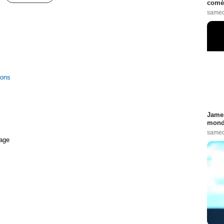
comé
samed
ions
James
monde
samed
age