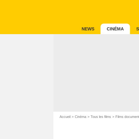
NEWS
CINÉMA
S
Accueil
Cinéma
Tous les films
Films document