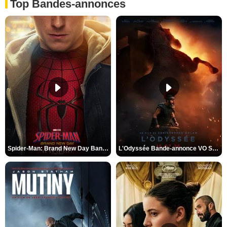
Top Bandes-annonces
Spider-Man: Brand New Day Bande-annonce VO STFR
L'Odyssée Bande-annonce VO STFR