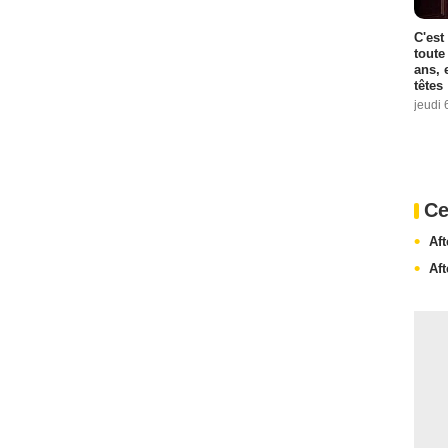
C'est
toute
ans, 
têtes
jeudi 
Ce
Af
Af