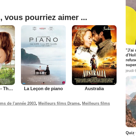
, vous pourriez aimer ...
"J'ai
d'Hol
refus
super
jeudi 
Je te promets - The Vow
La Leçon de piano
Australia
ilms de l'année 2003
,
Meilleurs films Drame
,
Meilleurs films
Quiz 