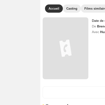
Accueil
Casting
Films similair
Date de 
De
Bren
Avec
Hu