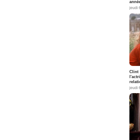
année
jeudi 
Clint
l'act
relat
jeudi 