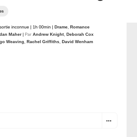
es
sortie inconnue
|
1h 00min
|
Drame
,
Romance
dan Maher
Par
Andrew Knight
,
Deborah Cox
|
go Weaving
,
Rachel Griffiths
,
David Wenham