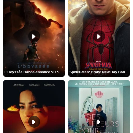
L'Odyssée Bande-annonce VO STFR
Spider-Man: Brand New Day Bande-annonce VO STFR