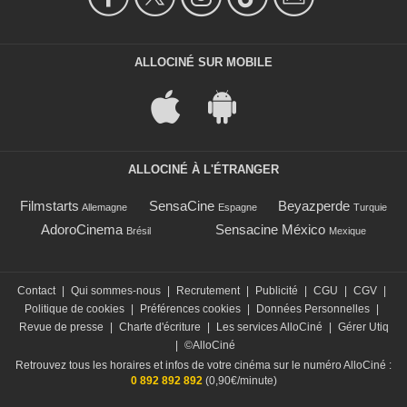
ALLOCINÉ SUR MOBILE
ALLOCINÉ À L'ÉTRANGER
Filmstarts
SensaCine
Beyazperde
Allemagne
Espagne
Turquie
AdoroCinema
Sensacine México
Brésil
Mexique
Contact
|
Qui sommes-nous
|
Recrutement
|
Publicité
|
CGU
|
CGV
|
Politique de cookies
|
Préférences cookies
|
Données Personnelles
|
Revue de presse
|
Charte d'écriture
|
Les services AlloCiné
|
Gérer Utiq
|
©AlloCiné
Retrouvez tous les horaires et infos de votre cinéma sur le numéro AlloCiné :
0 892 892 892
(0,90€/minute)