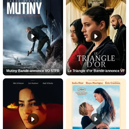
Mutiny Bande-annonce VO STFR
Le Triangle d'or Bande-annonce VF