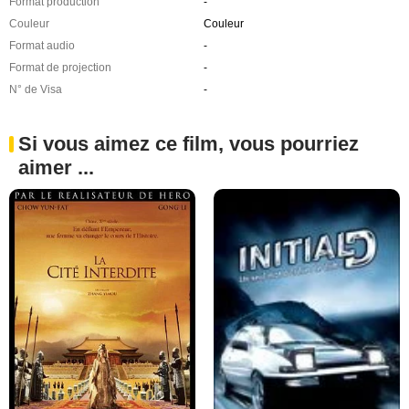
Format production
-
Couleur
Couleur
Format audio
-
Format de projection
-
N° de Visa
-
Si vous aimez ce film, vous pourriez
aimer ...