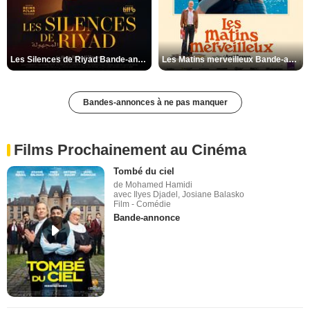
Les Silences de Riyad Bande-annonce VO STFR
Les Matins merveilleux Bande-annonce VF
Bandes-annonces à ne pas manquer
Films Prochainement au Cinéma
Tombé du ciel
de Mohamed Hamidi
avec Ilyes Djadel, Josiane Balasko
Film - Comédie
Bande-annonce