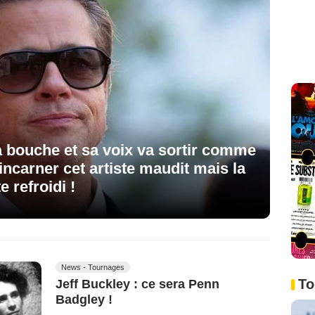
ta bouche et sa voix va sortir comme
'incarner cet artiste maudit mais la
e refroidi !
News - Tournages
To
Jeff Buckley : ce sera Penn
Badgley !