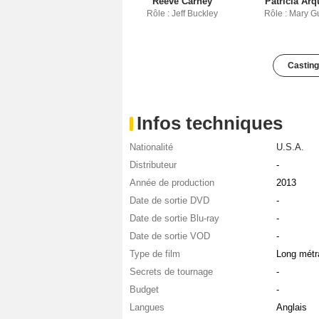
Reeve Carney
Patricia Arq
Rôle : Jeff Buckley
Rôle : Mary G
Casting
Infos techniques
Nationalité
U.S.A.
Distributeur
-
Année de production
2013
Date de sortie DVD
-
Date de sortie Blu-ray
-
Date de sortie VOD
-
Type de film
Long métr
Secrets de tournage
-
Budget
-
Langues
Anglais