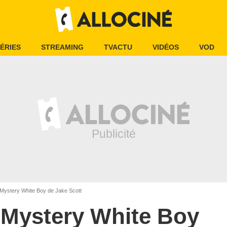
ÉRIES
STREAMING
TVACTU
VIDÉOS
VOD
Mystery White Boy de Jake Scott
Mystery White Boy