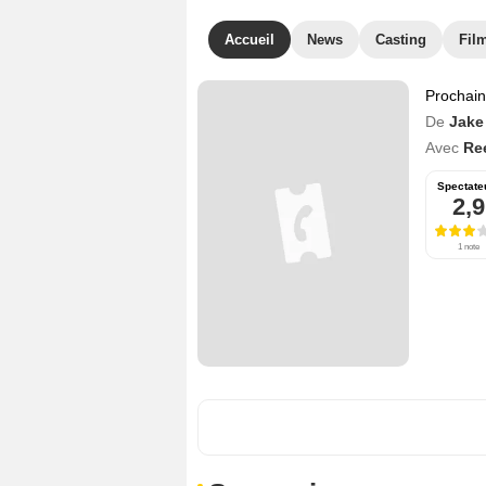
Accueil
News
Casting
Film
Prochai
De
Jake
Avec
Re
Spectate
2,9
1 note