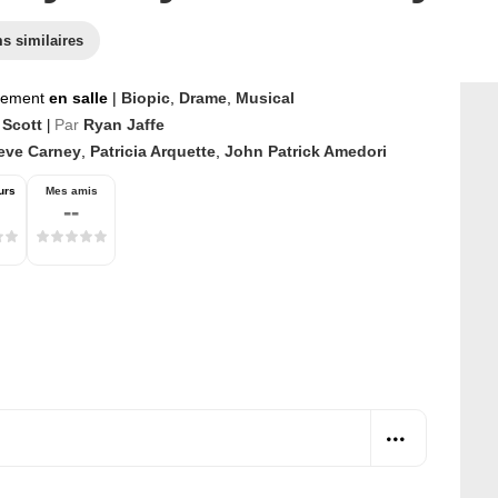
s similaires
nement
en salle
|
Biopic
,
Drame
,
Musical
 Scott
Par
Ryan Jaffe
|
eve Carney
,
Patricia Arquette
,
John Patrick Amedori
urs
Mes amis
--