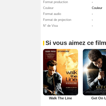
Format production
-
Couleur
Couleur
Format audio
-
Format de projection
-
N° de Visa
-
Si vous aimez ce film
Walk The Line
Get On 