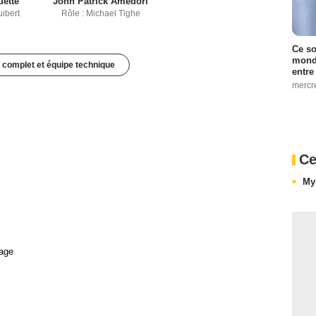
uette
John Patrick Amedori
uibert
Rôle : Michael Tighe
Ce so
monde
 complet et équipe technique
entre
mercr
Ce
My
age