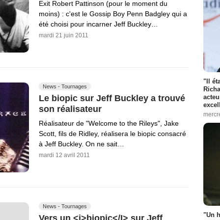
Exit Robert Pattinson (pour le moment du
moins) : c'est le Gossip Boy Penn Badgley qui a
été choisi pour incarner Jeff Buckley…
mardi 21 juin 2011
"Il é
News - Tournages
Richa
Le biopic sur Jeff Buckley a trouvé
acteu
excel
son réalisateur
mercr
Réalisateur de "Welcome to the Rileys", Jake
Scott, fils de Ridley, réalisera le biopic consacré
à Jeff Buckley. On ne sait…
mardi 12 avril 2011
News - Tournages
"Un h
Vers un <i>biopic</I> sur Jeff