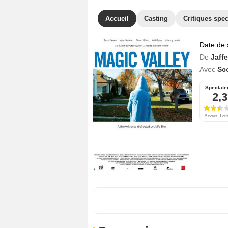
Accueil
Casting
Critiques spec
Date de 
De
Jaff
Avec
Sc
Spectate
2,3
5 notes, 1 cri