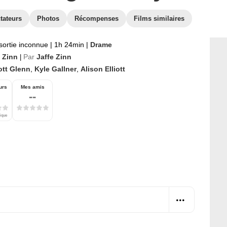
tateurs
Photos
Récompenses
Films similaires
sortie inconnue
|
1h 24min
|
Drame
e Zinn
Par
Jaffe Zinn
|
ott Glenn
,
Kyle Gallner
,
Alison Elliott
urs
Mes amis
--
tique