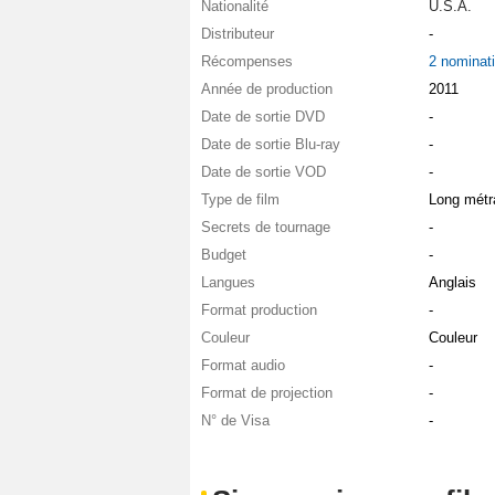
Nationalité
U.S.A.
Distributeur
-
Récompenses
2 nominat
Année de production
2011
Date de sortie DVD
-
Date de sortie Blu-ray
-
Date de sortie VOD
-
Type de film
Long métr
Secrets de tournage
-
Budget
-
Langues
Anglais
Format production
-
Couleur
Couleur
Format audio
-
Format de projection
-
N° de Visa
-