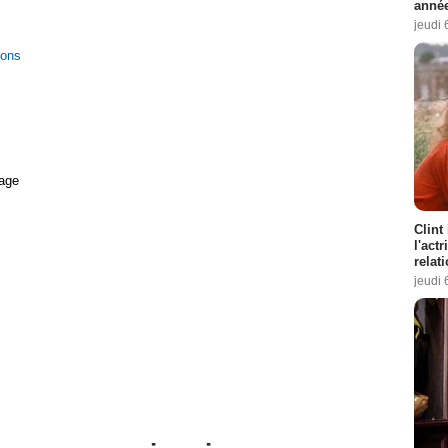
année
jeudi 
ions
age
Clint
l'act
relat
jeudi 