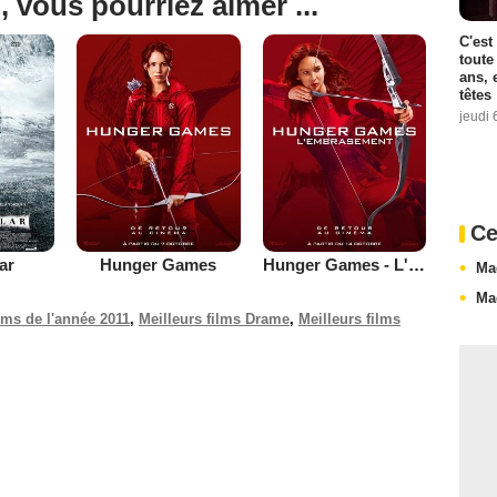
, vous pourriez aimer ...
C'est
toute
ans, 
têtes
jeudi 
Ce
lar
Hunger Games
Hunger Games - L'embrasement
Ma
Ma
ilms de l'année 2011
,
Meilleurs films Drame
,
Meilleurs films