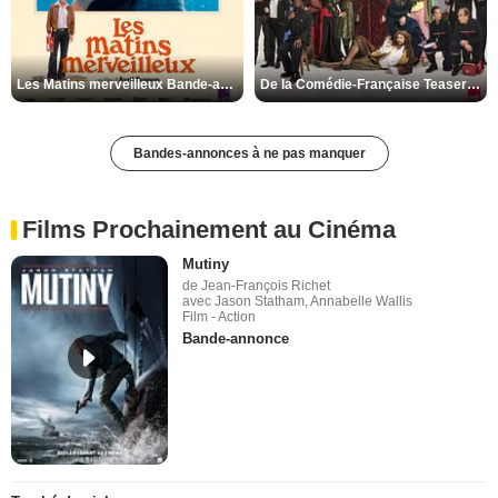
Les Matins merveilleux Bande-annonce VF
De la Comédie-Française Teaser VF
Bandes-annonces à ne pas manquer
Films Prochainement au Cinéma
Mutiny
de Jean-François Richet
avec Jason Statham, Annabelle Wallis
Film - Action
Bande-annonce