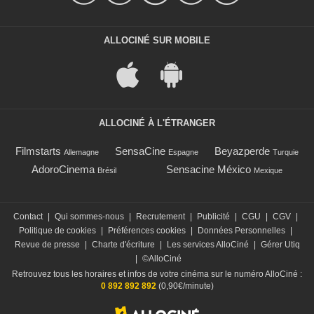
ALLOCINÉ SUR MOBILE
ALLOCINÉ À L'ÉTRANGER
Filmstarts
SensaCine
Beyazperde
Allemagne
Espagne
Turquie
AdoroCinema
Sensacine México
Brésil
Mexique
Contact
|
Qui sommes-nous
|
Recrutement
|
Publicité
|
CGU
|
CGV
|
Politique de cookies
|
Préférences cookies
|
Données Personnelles
|
Revue de presse
|
Charte d'écriture
|
Les services AlloCiné
|
Gérer Utiq
|
©AlloCiné
Retrouvez tous les horaires et infos de votre cinéma sur le numéro AlloCiné :
0 892 892 892
(0,90€/minute)