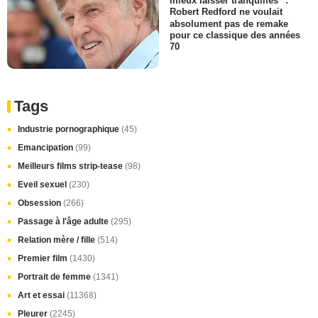
mieux laisser tranquilles" :
Robert Redford ne voulait
absolument pas de remake
pour ce classique des années
70
Tags
Industrie pornographique
(45)
Emancipation
(99)
Meilleurs films strip-tease
(98)
Eveil sexuel
(230)
Obsession
(266)
Passage à l'âge adulte
(295)
Relation mère / fille
(514)
Premier film
(1430)
Portrait de femme
(1341)
Art et essai
(11368)
Pleurer
(2245)