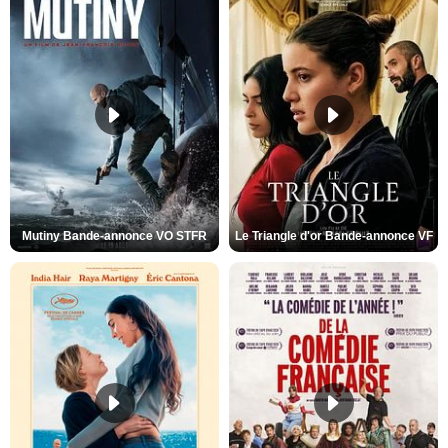
Mutiny Bande-annonce VO STFR
Le Triangle d'or Bande-annonce VF