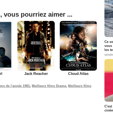
, vous pourriez aimer ...
Ce so
vous 
les t
vendr
rl
Jack Reacher
Cloud Atlas
ilms de l'année 1981
,
Meilleurs films Drame
,
Meilleurs films
C'est
ciném