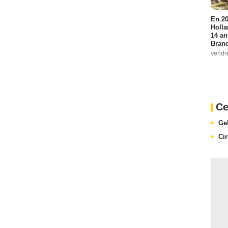
En 20
Holla
14 an
Bran
vendr
Ce
Ge
Ci