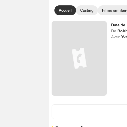
Accueil
Casting
Films similair
Date de 
De
Bobb
Avec
Yv