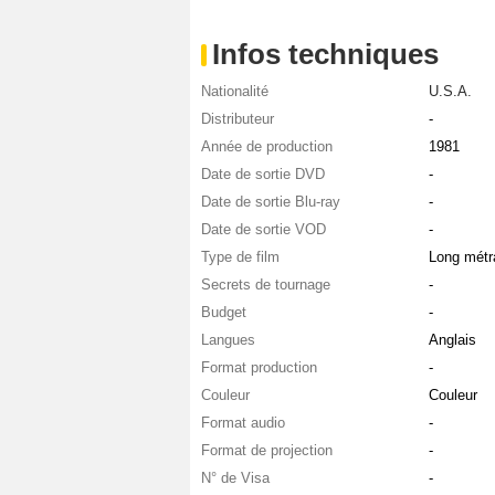
Infos techniques
Nationalité
U.S.A.
Distributeur
-
Année de production
1981
Date de sortie DVD
-
Date de sortie Blu-ray
-
Date de sortie VOD
-
Type de film
Long métr
Secrets de tournage
-
Budget
-
Langues
Anglais
Format production
-
Couleur
Couleur
Format audio
-
Format de projection
-
N° de Visa
-