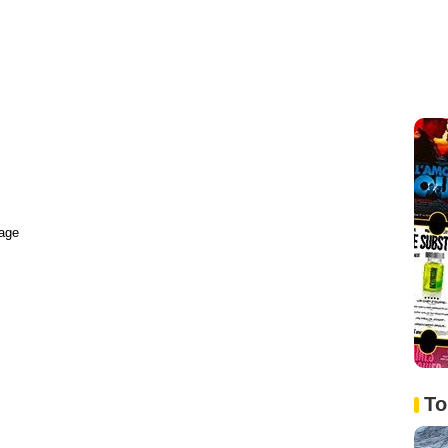
age
To