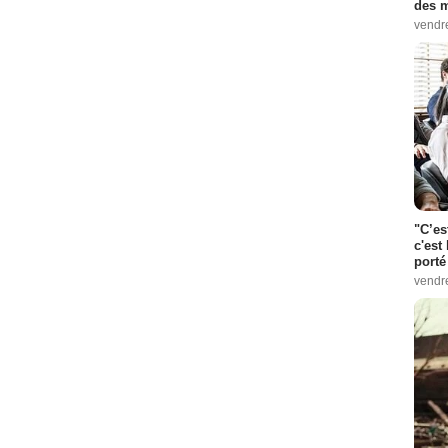
des m
vendr
"C’es
c'est 
porté
vendr