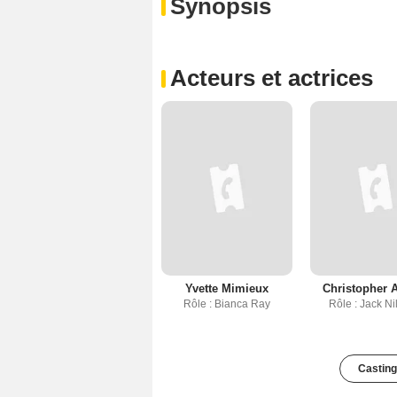
Synopsis
Acteurs et actrices
Yvette Mimieux
Christopher A
Rôle : Bianca Ray
Rôle : Jack Ni
Casting