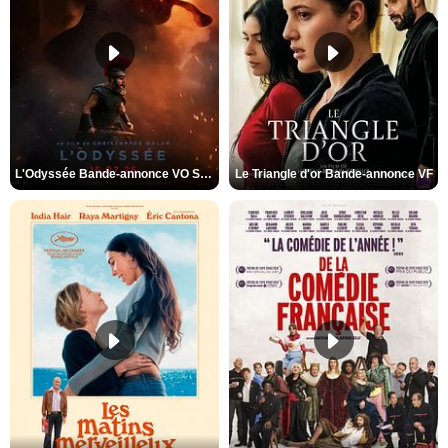
L'Odyssée Bande-annonce VO STFR
Le Triangle d'or Bande-annonce VF