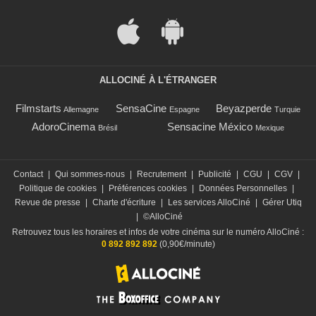
ALLOCINÉ À L'ÉTRANGER
Filmstarts
SensaCine
Beyazperde
Allemagne
Espagne
Turquie
AdoroCinema
Sensacine México
Brésil
Mexique
Contact
|
Qui sommes-nous
|
Recrutement
|
Publicité
|
CGU
|
CGV
|
Politique de cookies
|
Préférences cookies
|
Données Personnelles
|
Revue de presse
|
Charte d'écriture
|
Les services AlloCiné
|
Gérer Utiq
|
©AlloCiné
Retrouvez tous les horaires et infos de votre cinéma sur le numéro AlloCiné :
0 892 892 892
(0,90€/minute)