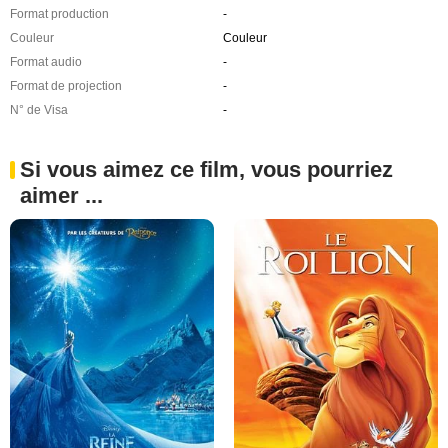
Format production
-
Couleur
Couleur
Format audio
-
Format de projection
-
N° de Visa
-
Si vous aimez ce film, vous pourriez
aimer ...