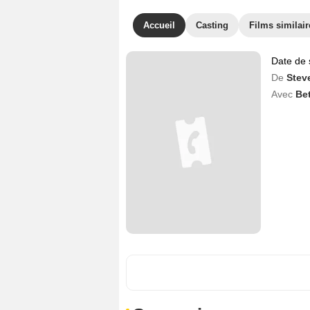
Accueil
Casting
Films similair
Date de 
De
Stev
Avec
Bet