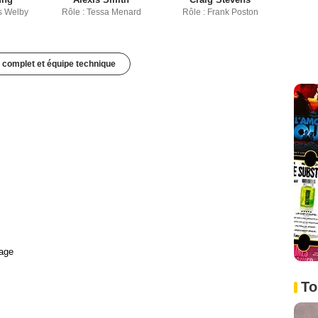
us Welby
Rôle : Tessa Menard
Rôle : Frank Poston
 complet et équipe technique
age
To