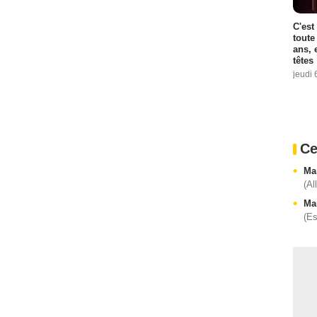
C'est
toute
ans, 
têtes
jeudi 
Ce
Mar
(Al
Mar
(E