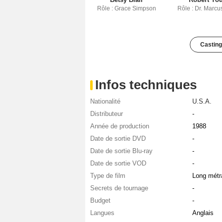
Rôle : Grace Simpson
Rôle : Dr. Marc
Casting
Infos techniques
Nationalité
U.S.A.
Distributeur
-
Année de production
1988
Date de sortie DVD
-
Date de sortie Blu-ray
-
Date de sortie VOD
-
Type de film
Long métr
Secrets de tournage
-
Budget
-
Langues
Anglais