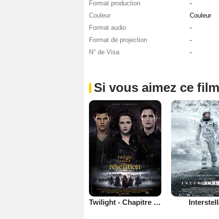
Format production
-
Couleur
Couleur
Format audio
-
Format de projection
-
N° de Visa
-
Si vous aimez ce film
Twilight - Chapitre 5 : Révélation 2e partie
Interstel