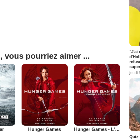
"J'ai
, vous pourriez aimer ...
d'Hol
refus
super
jeudi 
lar
Hunger Games
Hunger Games - L'embrasement
Quiz 