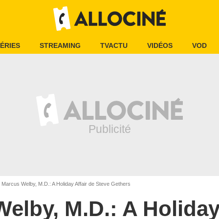
ÉRIES
STREAMING
TVACTU
VIDÉOS
VOD
Marcus Welby, M.D.: A Holiday Affair de Steve Gethers
elby, M.D.: A Holiday