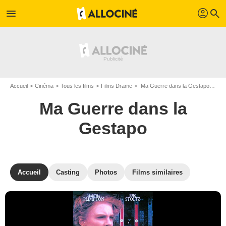
profil
menu
search
Accueil
Cinéma
Tous les films
Films Drame
Ma Guerre dans la Gestapo de Edward Bennett
Ma Guerre dans la
Gestapo
Accueil
Casting
Photos
Films similaires