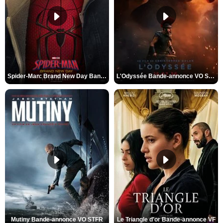
Spider-Man: Brand New Day Bande-annonce VO STFR
L'Odyssée Bande-annonce VO STFR
Mutiny Bande-annonce VO STFR
Le Triangle d'or Bande-annonce VF