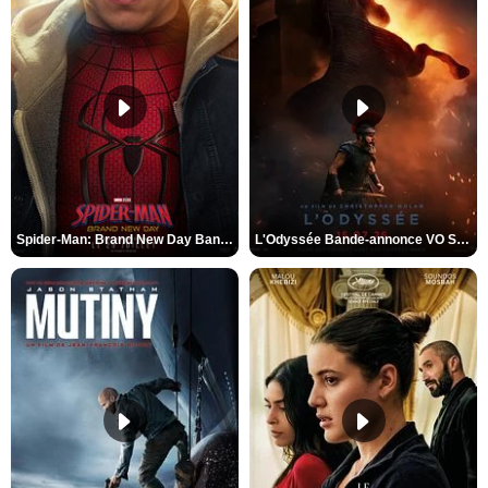
Spider-Man: Brand New Day Bande-annonce VO STFR
L'Odyssée Bande-annonce VO STFR