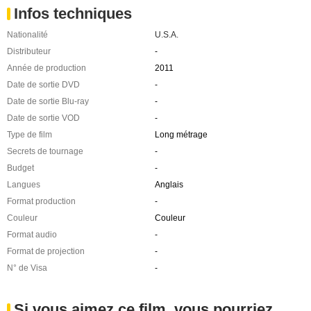
Infos techniques
Nationalité
U.S.A.
Distributeur
-
Année de production
2011
Date de sortie DVD
-
Date de sortie Blu-ray
-
Date de sortie VOD
-
Type de film
Long métrage
Secrets de tournage
-
Budget
-
Langues
Anglais
Format production
-
Couleur
Couleur
Format audio
-
Format de projection
-
N° de Visa
-
Si vous aimez ce film, vous pourriez