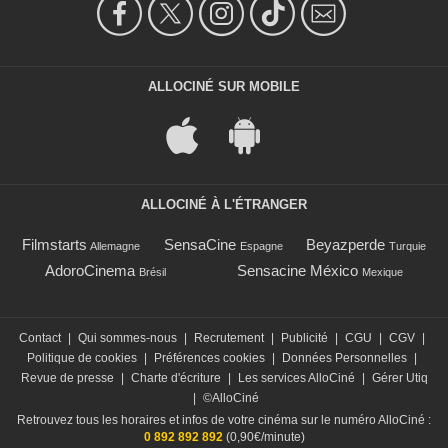
ALLOCINÉ SUR MOBILE
ALLOCINÉ À L'ÉTRANGER
Filmstarts
SensaCine
Beyazperde
Allemagne
Espagne
Turquie
AdoroCinema
Sensacine México
Brésil
Mexique
Contact
|
Qui sommes-nous
|
Recrutement
|
Publicité
|
CGU
|
CGV
|
Politique de cookies
|
Préférences cookies
|
Données Personnelles
|
Revue de presse
|
Charte d'écriture
|
Les services AlloCiné
|
Gérer Utiq
|
©AlloCiné
Retrouvez tous les horaires et infos de votre cinéma sur le numéro AlloCiné :
0 892 892 892
(0,90€/minute)