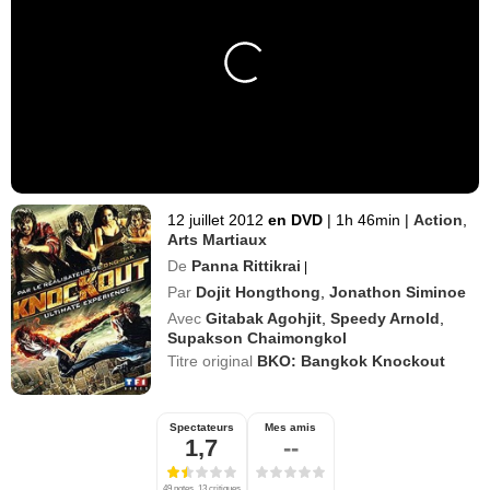
12 juillet 2012
en DVD
|
1h 46min
|
Action
,
Arts Martiaux
De
Panna Rittikrai
|
Par
Dojit Hongthong
,
Jonathon Siminoe
Avec
Gitabak Agohjit
,
Speedy Arnold
,
Supakson Chaimongkol
Titre original
BKO: Bangkok Knockout
Spectateurs
Mes amis
1,7
--
49 notes, 13 critiques