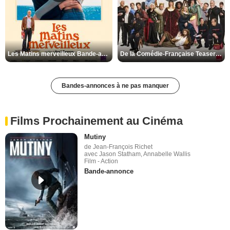
Les Matins merveilleux Bande-annonce VF
De la Comédie-Française Teaser VF
Bandes-annonces à ne pas manquer
Films Prochainement au Cinéma
Mutiny
de Jean-François Richet
avec Jason Statham, Annabelle Wallis
Film - Action
Bande-annonce