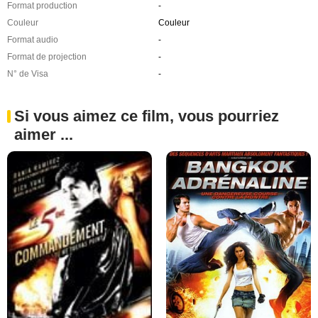
Format production
-
Couleur
Couleur
Format audio
-
Format de projection
-
N° de Visa
-
Si vous aimez ce film, vous pourriez
aimer ...