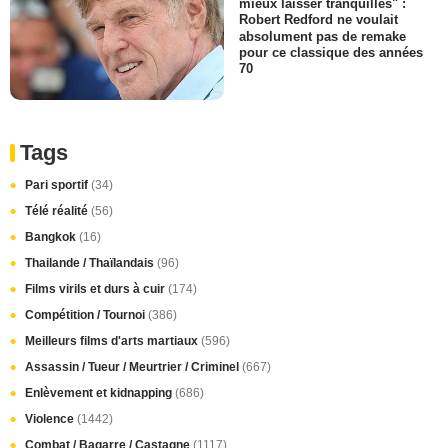
mieux laisser tranquilles" :
Robert Redford ne voulait
absolument pas de remake
pour ce classique des années
70
Tags
Pari sportif
(34)
Télé réalité
(56)
Bangkok
(16)
Thailande / Thaïlandais
(96)
Films virils et durs à cuir
(174)
Compétition / Tournoi
(386)
Meilleurs films d'arts martiaux
(596)
Assassin / Tueur / Meurtrier / Criminel
(667)
Enlèvement et kidnapping
(686)
Violence
(1442)
Combat / Bagarre / Castagne
(1117)