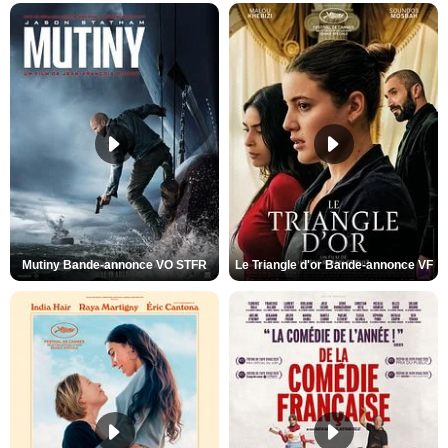
Mutiny Bande-annonce VO STFR
Le Triangle d'or Bande-annonce VF