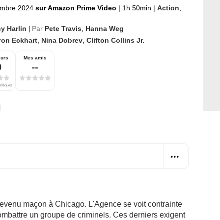
embre 2024
sur Amazon Prime Video
|
1h 50min
|
Action
,
y Harlin
Par
Pete Travis
,
Hanna Weg
|
ron Eckhart
,
Nina Dobrev
,
Clifton Collins Jr.
eurs
Mes amis
0
--
ritiques
 devenu maçon à Chicago. L'Agence se voit contrainte
 combattre un groupe de criminels. Ces derniers exigent