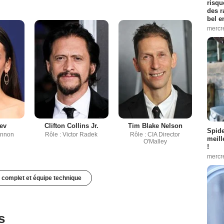
risqu
des r
bel 
mercr
ev
Clifton Collins Jr.
Tim Blake Nelson
Spid
annon
Rôle : Victor Radek
Rôle : CIA Director
meill
O'Malley
!
mercr
 complet et équipe technique
s