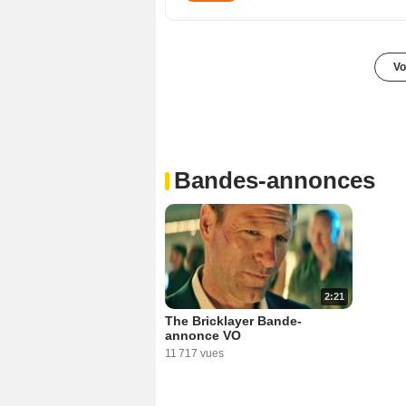
Vo
Bandes-annonces
2:21
The Bricklayer Bande-
annonce VO
11 717 vues