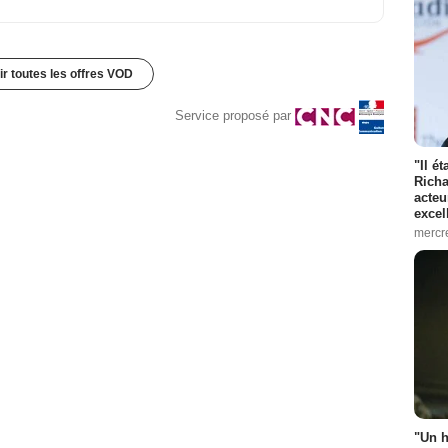
ir toutes les offres VOD
Service proposé par
"Il é
Richa
acteu
excel
mercr
"Un h