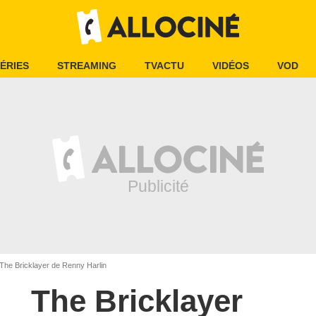
ÉRIES
STREAMING
TVACTU
VIDÉOS
VOD
The Bricklayer de Renny Harlin
The Bricklayer