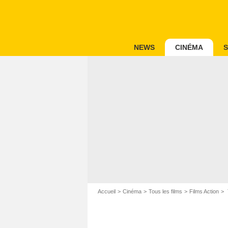
NEWS
CINÉMA
S
Accueil
Cinéma
Tous les films
Films Action