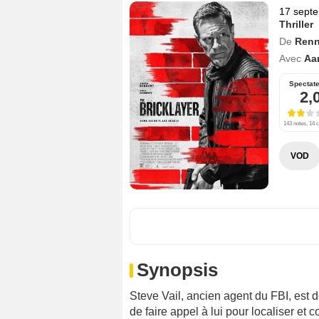
17 sept
Thriller
De
Renn
Avec
Aa
Spectat
2,
143 notes, 14 c
VOD
Synopsis
Steve Vail, ancien agent du FBI, est
de faire appel à lui pour localiser et