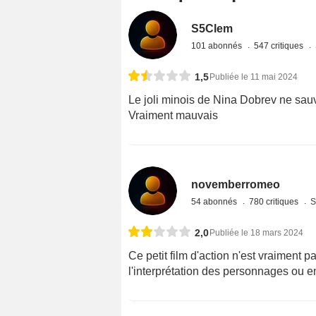
S5Clem
101 abonnés
547 critiques
1,5
Publiée le 11 mai 2024
Le joli minois de Nina Dobrev ne sauve
Vraiment mauvais
novemberromeo
54 abonnés
780 critiques
S
2,0
Publiée le 18 mars 2024
Ce petit film d'action n'est vraiment p
l'interprétation des personnages ou 