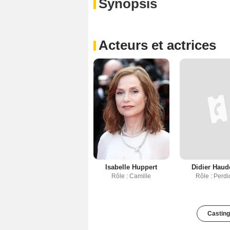
Synopsis
Acteurs et actrices
Isabelle Huppert
Didier Haud
Rôle : Camille
Rôle : Perd
Casting