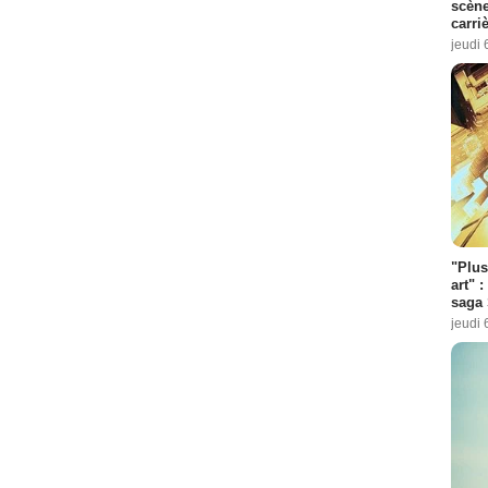
scène
carri
jeudi 
"Plus
art" :
saga 
jeudi 