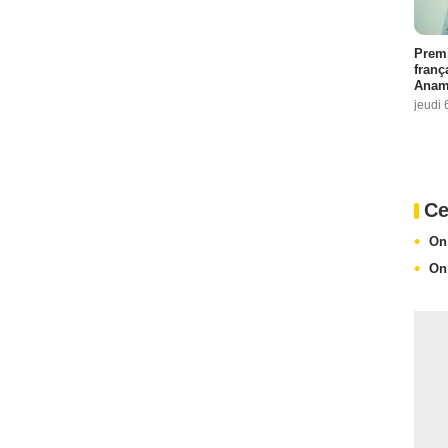
Premi
franç
Anama
jeudi 
Ce
On
On