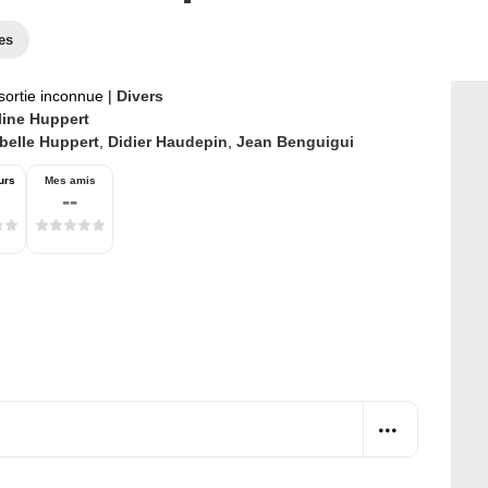
es
sortie inconnue
|
Divers
line Huppert
belle Huppert
,
Didier Haudepin
,
Jean Benguigui
urs
Mes amis
--