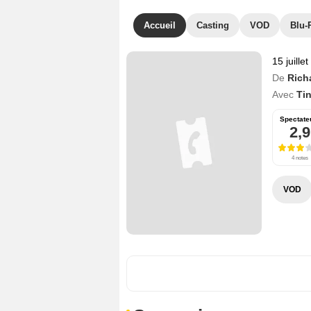
Accueil
Casting
VOD
Blu-
15 juille
De
Richa
Avec
Ti
Spectate
2,9
4 notes
VOD