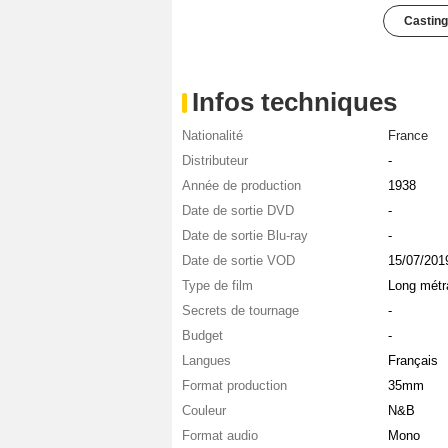
Casting
Infos techniques
Nationalité
France
Distributeur
-
Année de production
1938
Date de sortie DVD
-
Date de sortie Blu-ray
-
Date de sortie VOD
15/07/201
Type de film
Long métr
Secrets de tournage
-
Budget
-
Langues
Français
Format production
35mm
Couleur
N&B
Format audio
Mono