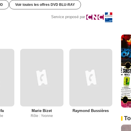
OD
Voir toutes les offres DVD BLU-RAY
Service proposé par
lfa
Marie Bizet
Raymond Bussières
ée
Rôle : Yvonne
To