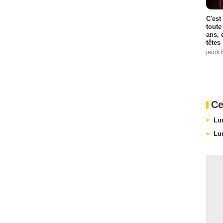
C'est
toute
ans, 
têtes
jeudi 
Ce
Lu
Lu