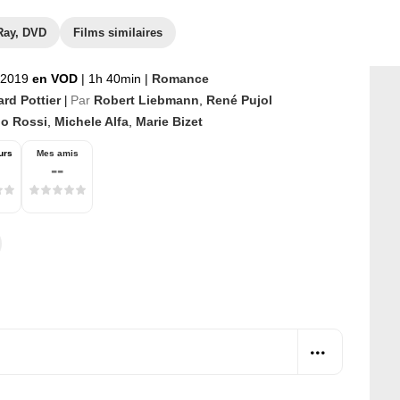
Ray, DVD
Films similaires
t 2019
en VOD
|
1h 40min
|
Romance
rd Pottier
Par
Robert Liebmann
,
René Pujol
|
no Rossi
,
Michele Alfa
,
Marie Bizet
urs
Mes amis
--