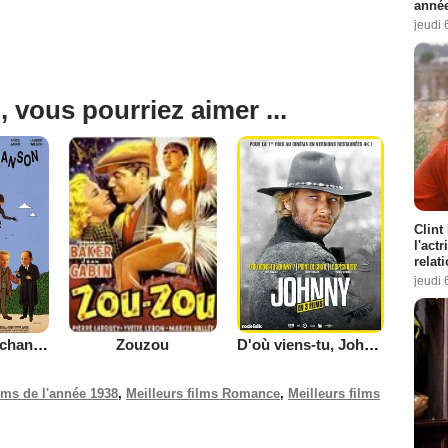
année
jeudi 
, vous pourriez aimer ...
Clint
l'act
relat
jeudi 
On connaît la chanson
D'où viens-tu, Johnny?
Zouzou
ilms de l'année 1938
,
Meilleurs films Romance
,
Meilleurs films