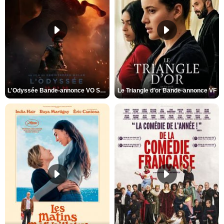
L'Odyssée Bande-annonce VO STFR
Le Triangle d'or Bande-annonce VF