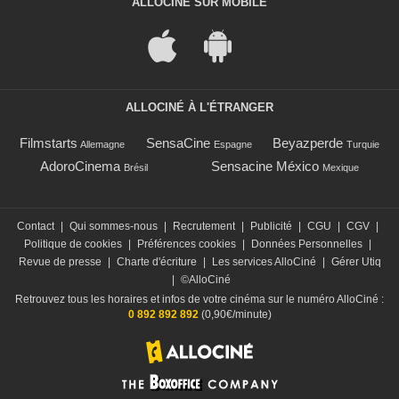
ALLOCINÉ SUR MOBILE
ALLOCINÉ À L'ÉTRANGER
Filmstarts
SensaCine
Beyazperde
Allemagne
Espagne
Turquie
AdoroCinema
Sensacine México
Brésil
Mexique
Contact
|
Qui sommes-nous
|
Recrutement
|
Publicité
|
CGU
|
CGV
|
Politique de cookies
|
Préférences cookies
|
Données Personnelles
|
Revue de presse
|
Charte d'écriture
|
Les services AlloCiné
|
Gérer Utiq
|
©AlloCiné
Retrouvez tous les horaires et infos de votre cinéma sur le numéro AlloCiné :
0 892 892 892
(0,90€/minute)