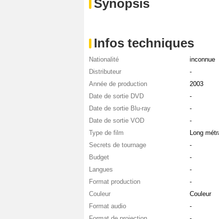
Synopsis
Infos techniques
Nationalité
inconnue
Distributeur
-
Année de production
2003
Date de sortie DVD
-
Date de sortie Blu-ray
-
Date de sortie VOD
-
Type de film
Long métr
Secrets de tournage
-
Budget
-
Langues
-
Format production
-
Couleur
Couleur
Format audio
-
Format de projection
-