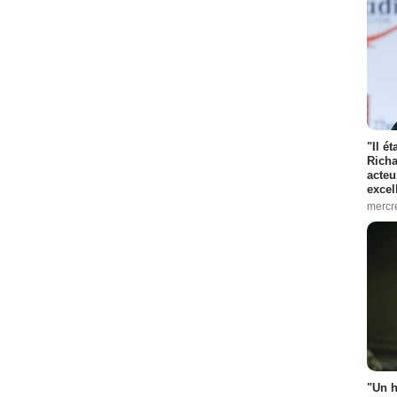
"Il é
Richa
acteu
excel
mercr
"Un h