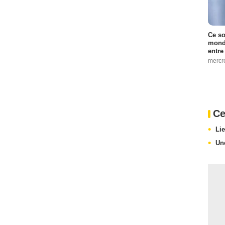
Ce so
monde
entre
mercr
Ce
Li
Un