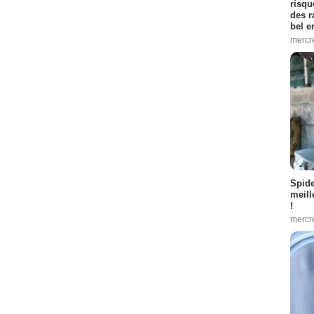
risqu
des r
bel 
mercr
Spid
meill
!
mercr