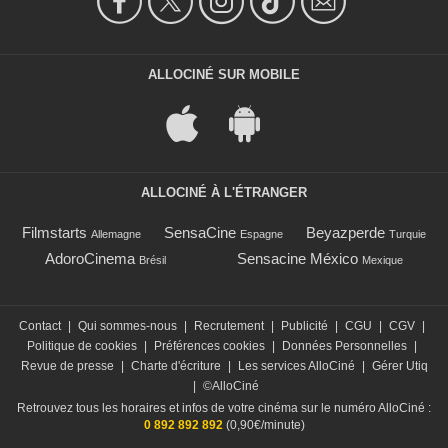
ALLOCINÉ SUR MOBILE
ALLOCINÉ À L'ÉTRANGER
Filmstarts
SensaCine
Beyazperde
Allemagne
Espagne
Turquie
AdoroCinema
Sensacine México
Brésil
Mexique
Contact
|
Qui sommes-nous
|
Recrutement
|
Publicité
|
CGU
|
CGV
|
Politique de cookies
|
Préférences cookies
|
Données Personnelles
|
Revue de presse
|
Charte d'écriture
|
Les services AlloCiné
|
Gérer Utiq
|
©AlloCiné
Retrouvez tous les horaires et infos de votre cinéma sur le numéro AlloCiné :
0 892 892 892
(0,90€/minute)