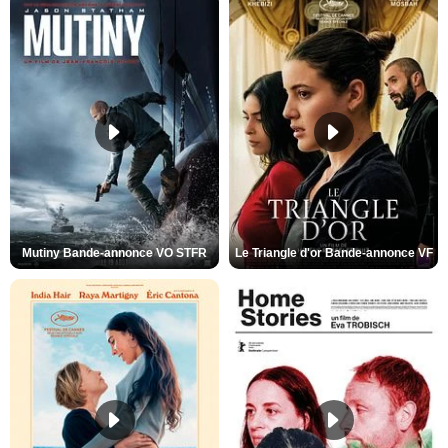
Mutiny Bande-annonce VO STFR
Le Triangle d'or Bande-annonce VF