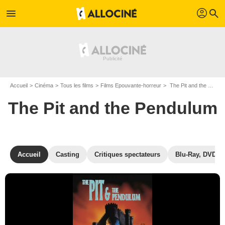
profil
menu
search
Accueil
Cinéma
Tous les films
Films Epouvante-horreur
The Pit and the Pendulum de Stuart Gordon
The Pit and the Pendulum
Accueil
Casting
Critiques spectateurs
Blu-Ray, DVD