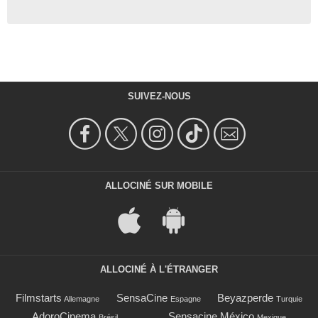
SUIVEZ-NOUS
ALLOCINÉ SUR MOBILE
ALLOCINÉ À L'ÉTRANGER
Filmstarts
SensaCine
Beyazperde
Allemagne
Espagne
Turquie
AdoroCinema
Sensacine México
Brésil
Mexique