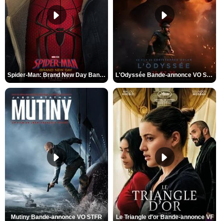
Spider-Man: Brand New Day Bande-annonce VO STFR
L'Odyssée Bande-annonce VO STFR
Mutiny Bande-annonce VO STFR
Le Triangle d'or Bande-annonce VF