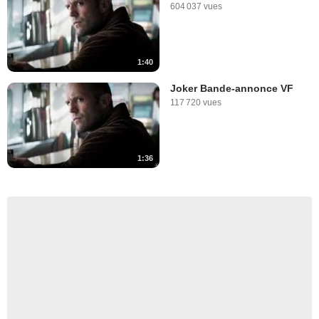
604 037 vues
1:40
Joker Bande-annonce VF
117 720 vues
1:36