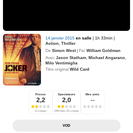
14 janvier 2015
en salle
|
1h 33min
|
Action
,
Thriller
De
Simon West
Par
William Goldman
|
Avec
Jason Statham
,
Michael Angarano
,
Milo Ventimiglia
Titre original
Wild Card
Presse
Spectateurs
Mes amis
2,2
2,0
--
12 critiques
2459 notes, 221 critiques
VOD