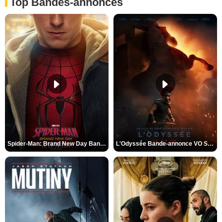
Top Bandes-annonces
Spider-Man: Brand New Day Bande-annonce VO STFR
L'Odyssée Bande-annonce VO STFR