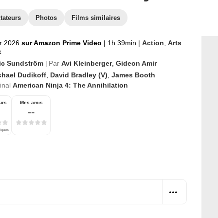
tateurs
Photos
Films similaires
er 2026
sur Amazon Prime Video
|
1h 39min
|
Action
,
Arts
x
ic Sundström
Par
Avi Kleinberger
,
Gideon Amir
|
chael Dudikoff
,
David Bradley (V)
,
James Booth
ginal
American Ninja 4: The Annihilation
urs
Mes amis
--
tiques