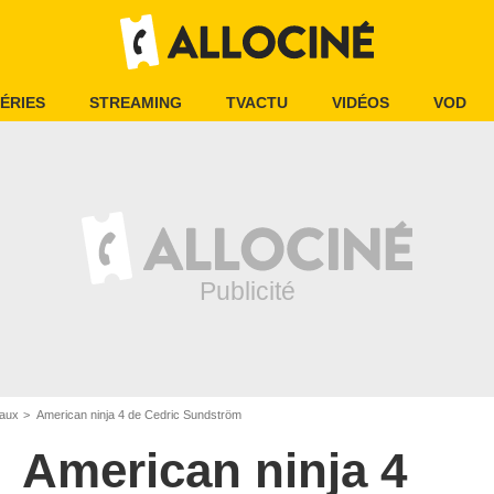
ÉRIES
STREAMING
TVACTU
VIDÉOS
VOD
iaux
American ninja 4 de Cedric Sundström
American ninja 4