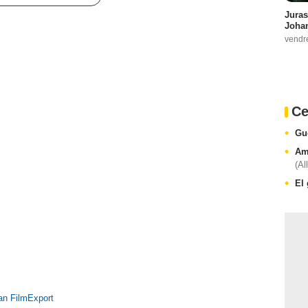
Juras
Johan
vendr
Ce
Gu
Am
(Al
El
an FilmExport