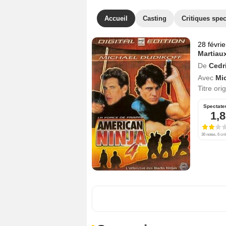
Accueil
Casting
Critiques spec
28 févri
Martiau
De
Cedr
Avec
Mi
Titre ori
Spectate
1,8
36 notes, 6 cri