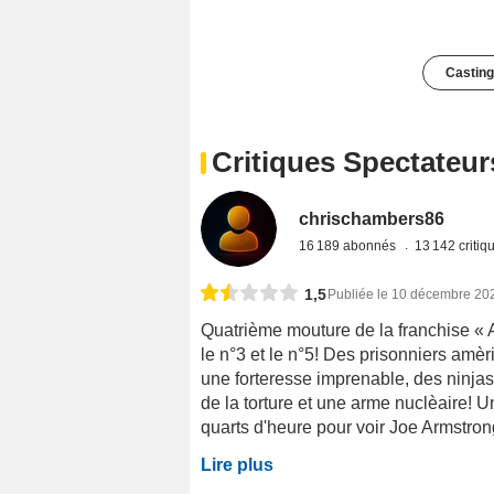
Casting
Critiques Spectateur
chrischambers86
16 189 abonnés
13 142 criti
1,5
Publiée le 10 décembre 20
Quatrième mouture de la franchise « A
le n°3 et le n°5! Des prisonniers amèr
une forteresse imprenable, des ninjas 
de la torture et une arme nuclèaire! Un
quarts d'heure pour voir Joe Armstrong
Lire plus