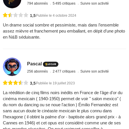
794 abonnés
5 495 critiques
Suivre son activité
1,5
Publiée le 4 octobre 2024
Un drame social sombre et pessimiste, mais dans l’ensemble
assez mièvre et franchement peu emballant, en dépit d’une photo
en N&B séduisante.
Pascal
256 abonnés
2 477 critiques
Suivre son activité
3,5
Publiée le 19 juillet 2023
La réédition de cinq films noirs inédits en France de l'âge d'or du
cinéma mexicain ( 1940-1950) permet de voir " salon mexico" (
du nom du dancing ou se noue l'action ) Émilio Fernandez est
sans aucun doute le cinéaste mexicain le plus connu dans
l'hexagone ( il obtint la palme d'or - baptisée alors grand prix - à
Cannes en 1946) et cet opus est considéré comme une de ses
plus grandes réussites. On peut vraiment conseiller à ...