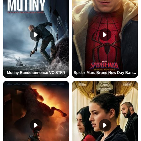
Mutiny Bande-annonce VO STFR
Spider-Man: Brand New Day Bande-annonce VO STFR