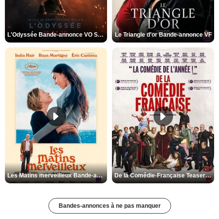
L'Odyssée Bande-annonce VO STFR
Le Triangle d'or Bande-annonce VF
Les Matins merveilleux Bande-annonce VF
De la Comédie-Française Teaser VF
Bandes-annonces à ne pas manquer