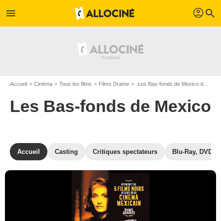
profil
menu
search
Accueil
Cinéma
Tous les films
Films Drame
Les Bas-fonds de Mexico de Emilio Fernandez
Les Bas-fonds de Mexico
Accueil
Casting
Critiques spectateurs
Blu-Ray, DVD