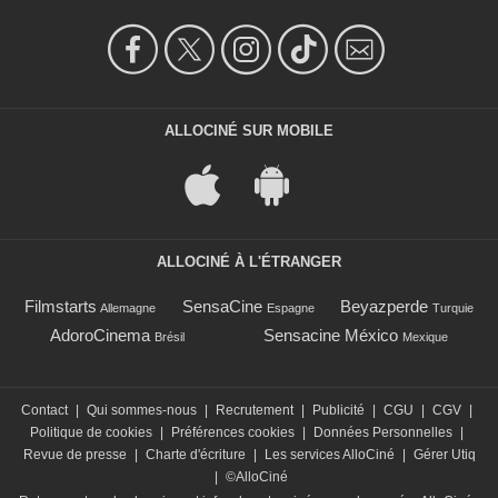
ALLOCINÉ SUR MOBILE
ALLOCINÉ À L'ÉTRANGER
Filmstarts
SensaCine
Beyazperde
Allemagne
Espagne
Turquie
AdoroCinema
Sensacine México
Brésil
Mexique
Contact
|
Qui sommes-nous
|
Recrutement
|
Publicité
|
CGU
|
CGV
|
Politique de cookies
|
Préférences cookies
|
Données Personnelles
|
Revue de presse
|
Charte d'écriture
|
Les services AlloCiné
|
Gérer Utiq
|
©AlloCiné