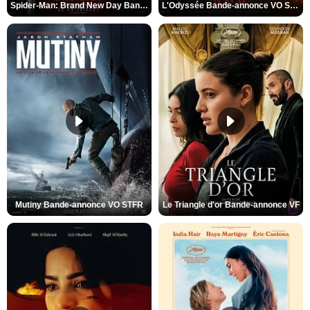
Spider-Man: Brand New Day Bande-annonce VO STFR
L'Odyssée Bande-annonce VO STFR
Mutiny Bande-annonce VO STFR
Le Triangle d'or Bande-annonce VF