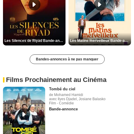
Les Silences de Riyad Bande-annonce VO STFR
Les Matins merveilleux Bande-annonce VF
Bandes-annonces à ne pas manquer
Films Prochainement au Cinéma
Tombé du ciel
de Mohamed Hamidi
avec Ilyes Djadel, Josiane Balasko
Film - Comédie
Bande-annonce