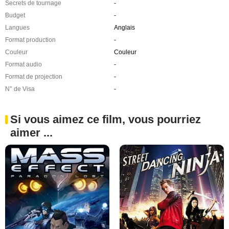
Secrets de tournage
-
Budget
-
Langues
Anglais
Format production
-
Couleur
Couleur
Format audio
-
Format de projection
-
N° de Visa
-
Si vous aimez ce film, vous pourriez
aimer ...