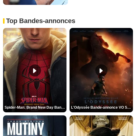
Top Bandes-annonces
Spider-Man: Brand New Day Bande-annonce VO STFR
L'Odyssée Bande-annonce VO STFR