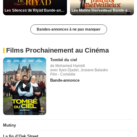
Les Silences de Riyad Bande-annonce VO STFR
Les Matins merveilleux Bande-annonce VF
Bandes-annonces à ne pas manquer
Films Prochainement au Cinéma
Tombé du ciel
de Mohamed Hamidi
avec Ilyes Djadel, Josiane Balasko
Film - Comédie
Bande-annonce
Mutiny
La fin d’Oak Street