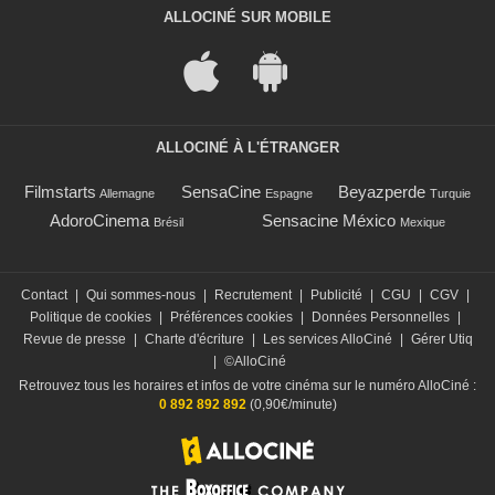
ALLOCINÉ SUR MOBILE
ALLOCINÉ À L'ÉTRANGER
Filmstarts
SensaCine
Beyazperde
Allemagne
Espagne
Turquie
AdoroCinema
Sensacine México
Brésil
Mexique
Contact
|
Qui sommes-nous
|
Recrutement
|
Publicité
|
CGU
|
CGV
|
Politique de cookies
|
Préférences cookies
|
Données Personnelles
|
Revue de presse
|
Charte d'écriture
|
Les services AlloCiné
|
Gérer Utiq
|
©AlloCiné
Retrouvez tous les horaires et infos de votre cinéma sur le numéro AlloCiné :
0 892 892 892
(0,90€/minute)