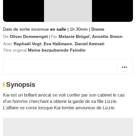
Date de sortie inconnue
en salle
|
1h 30min
|
Drame
De
Oliver Dommenget
Par
Melanie Brügel
,
Annette Simon
|
Avec
Raphaёl Vogt
,
Eva Haßmann
,
Daniel Aminati
Titre original
Meine bezaubernde Feindin
Synopsis
Kai est un brillant avocat se voit confier par son cabinet le cas
d'un homme cherchant à obtenir la garde de sa fille Lizzie.
L'affaire se corse lorsque Kai tombe amoureux de Lizzie.