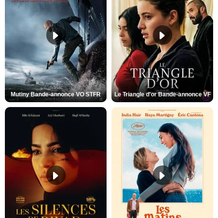
Mutiny Bande-annonce VO STFR
Le Triangle d'or Bande-annonce VF