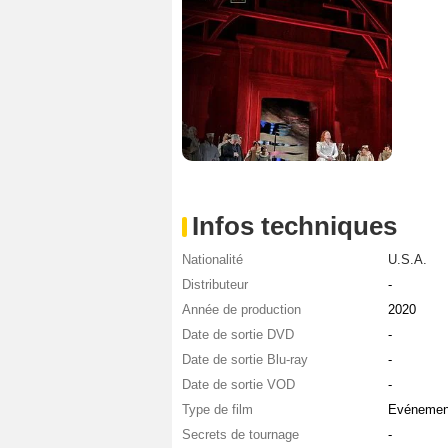
Infos techniques
Nationalité
U.S.A.
Distributeur
-
Année de production
2020
Date de sortie DVD
-
Date de sortie Blu-ray
-
Date de sortie VOD
-
Type de film
Evénement
Secrets de tournage
-