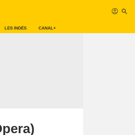
profil
search
LES INDÉS
CANAL+
Opera)