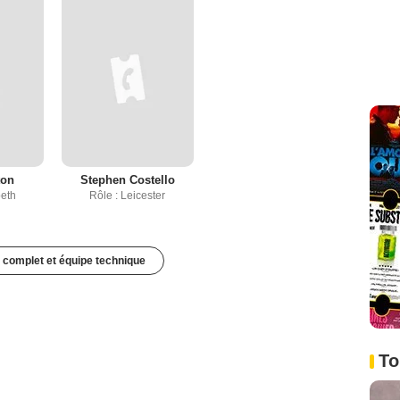
ton
Stephen Costello
beth
Rôle : Leicester
 complet et équipe technique
To