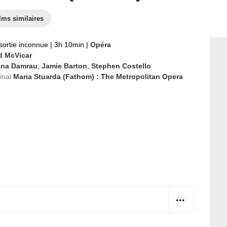
lms similaires
sortie inconnue
|
3h 10min
|
Opéra
d McVicar
ana Damrau
,
Jamie Barton
,
Stephen Costello
ginal
Maria Stuarda (Fathom) : The Metropolitan Opera