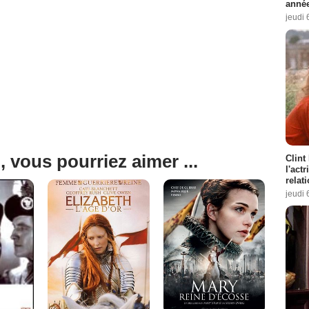
année
jeudi 
, vous pourriez aimer ...
Clint
l'act
relat
jeudi 