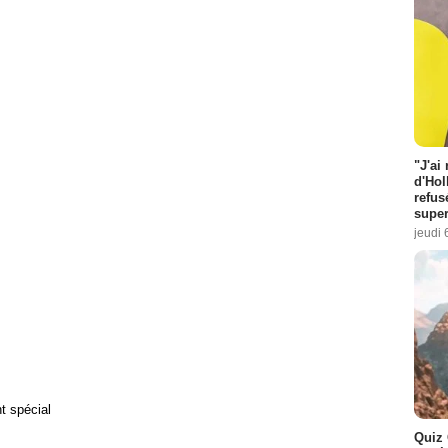
"J'ai
d'Hol
refus
super
jeudi 
 spécial
Quiz 