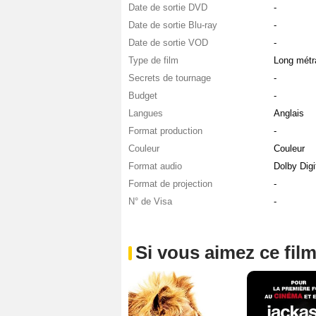
Date de sortie DVD
-
Date de sortie Blu-ray
-
Date de sortie VOD
-
Type de film
Long métr
Secrets de tournage
-
Budget
-
Langues
Anglais
Format production
-
Couleur
Couleur
Format audio
Dolby Digi
Format de projection
-
N° de Visa
-
Si vous aimez ce film