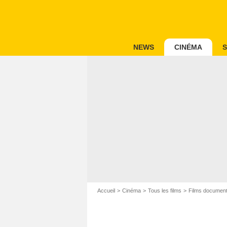
NEWS
CINÉMA
S
Accueil
Cinéma
Tous les films
Films document