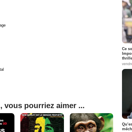
age
Ce so
Impos
thrill
vendr
tal
, vous pourriez aimer ...
Qu’es
méch