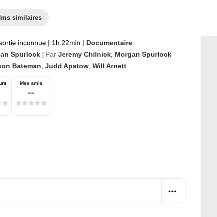
lms similaires
sortie inconnue
|
1h 22min
|
Documentaire
an Spurlock
Par
Jeremy Chilnick
,
Morgan Spurlock
|
son Bateman
,
Judd Apatow
,
Will Arnett
urs
Mes amis
--