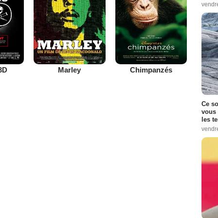
vendr
3D
Marley
Chimpanzés
Ce so
vous 
les t
vendr