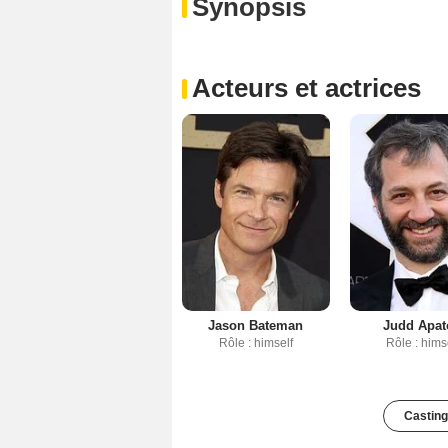
Synopsis
Acteurs et actrices
Jason Bateman
Judd Apa
Rôle : himself
Rôle : hims
Casting