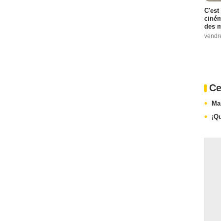
C'est
ciném
des m
vendr
Ce
Ma
¡Q