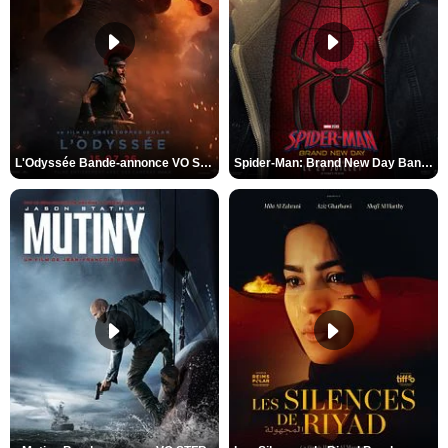
L'Odyssée Bande-annonce VO STFR
Spider-Man: Brand New Day Bande-annonce VO STFR