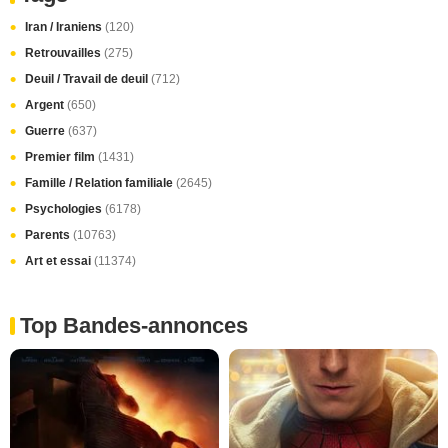
Iran / Iraniens
(120)
Retrouvailles
(275)
Deuil / Travail de deuil
(712)
Argent
(650)
Guerre
(637)
Premier film
(1431)
Famille / Relation familiale
(2645)
Psychologies
(6178)
Parents
(10763)
Art et essai
(11374)
Top Bandes-annonces