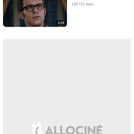
189 731 vues
1:29