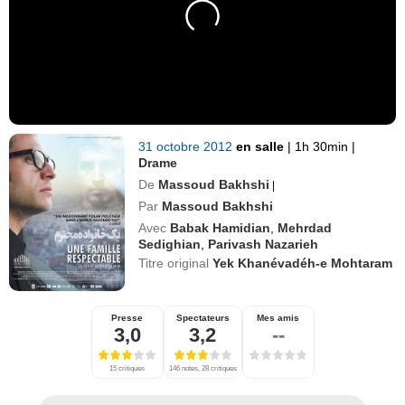
31 octobre 2012
en salle
|
1h 30min
|
Drame
De
Massoud Bakhshi
|
Par
Massoud Bakhshi
Avec
Babak Hamidian
,
Mehrdad
Sedighian
,
Parivash Nazarieh
Titre original
Yek Khanévadéh-e Mohtaram
Presse
Spectateurs
Mes amis
3,0
3,2
--
15 critiques
146 notes, 28 critiques