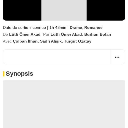
Date de sortie inconnue
|
1h 43min
|
Drame
,
Romance
De
Lütfi Ömer Akad
Par
Lütfi Ömer Akad
,
Burhan Bolan
|
Avec
Çolpan İlhan
,
Sadri Alışık
,
Turgut Özatay
Synopsis