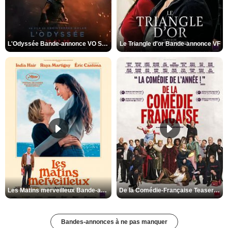
L'Odyssée Bande-annonce VO STFR
Le Triangle d'or Bande-annonce VF
Les Matins merveilleux Bande-annonce VF
De la Comédie-Française Teaser VF
Bandes-annonces à ne pas manquer