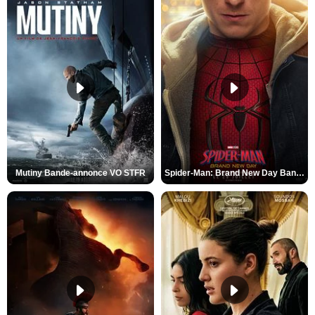
Mutiny Bande-annonce VO STFR
Spider-Man: Brand New Day Bande-annonce VO STFR