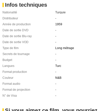
Infos techniques
Nationalité
Turquie
Distributeur
-
Année de production
1959
Date de sortie DVD
-
Date de sortie Blu-ray
-
Date de sortie VOD
-
Type de film
Long métrage
Secrets de tournage
-
Budget
-
Langues
Turc
Format production
-
Couleur
N&B
Format audio
-
Format de projection
-
N° de Visa
-
Si vous aimez ce film, vous pourriez